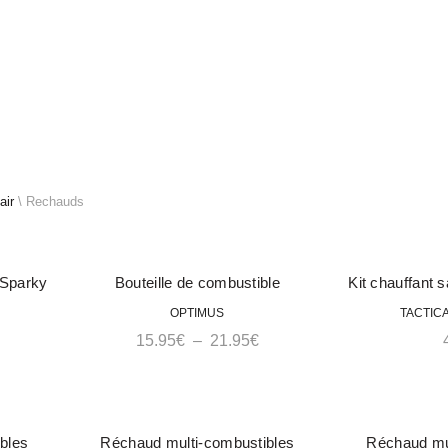
Lundi au Samedi 9H à 18H
tonomie et équipements tactiques
UTDOOR
ÉQUIPEMENT
ALIMENTATION
MARQUES
air
\
Rechauds
PRÉCOMMAND
PRÉCOMMAN
 Sparky
Bouteille de combustible
Kit chauffant 
E
E
ACHETER
ra
OPTIMUS
TACTIC
Plage
15.95
€
–
21.95
€
de
prix :
15.95€
PRÉCOMMAND
PRÉCOMMAN
à
bles
Réchaud multi-combustibles
Réchaud mu
E
ACHETER
E