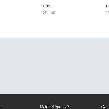
Optimus Polaris Optifuel
21.95€
Optimus P
OPTIMUS
O
189.95
€
1
t
Matériel éprouvé
Cart