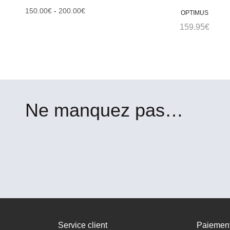
Optima Nova
150.00
€
-
200.00
€
OPTIMUS
159.95
€
Ne manquez pas…
Service client
Paiemen