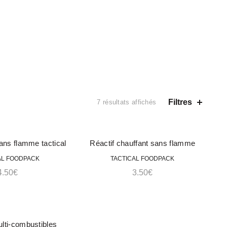
0
PROMOS
CONTACT
Filtres
7 résultats affichés
D
sans flamme tactical
Réactif chauffant sans flamme
ACHETER
ACHETER
tion bag
tactical heater element
AL FOODPACK
TACTICAL FOODPACK
4.50
€
3.50
€
D
lti-combustibles
ACHETER