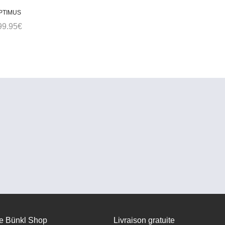
olaris Tactical
PTIMUS
99.95
€
e Bünkl Shop
Livraison gratuite