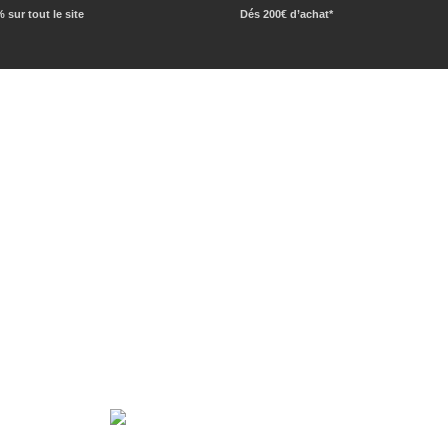
 sur tout le site
Dés 200€ d’achat*
 de
bunker NRBC
,
pièce de panique
… Au travers de notre
révoyants, les professionnels de la sécurité civile, les
UN RENSEIGNEMENT ?
ON VOUS RAPPELLE