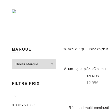
09.52.81.94.10‬
Matériel de
survie/au
ACCESSOIRES TIR
O
MARQUE
Accueil
\
Cuisine en plein 
PRÉCOMMAND
Allume gaz piézo Optimus
E
ACHETER
OPTIMUS
12.95
€
FILTRE PRIX
Tout
0.00
€
-
50.00
€
Réchaud multi-combusti
ACHETER