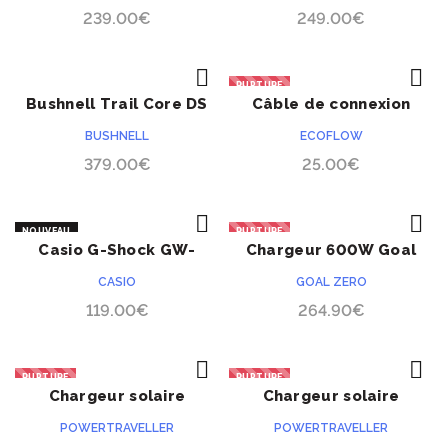
239.00
€
249.00
€
RUPTURE
Bushnell Trail Core DS
Câble de connexion
ACHETER
ACHETER
PRÉCOMMANDE
no glow
parallèle EcoFlow
BUSHNELL
ECOFLOW
379.00
€
25.00
€
NOUVEAU
RUPTURE
Casio G-Shock GW-
Chargeur 600W Goal
ACHETER
ACHETER
79008
Zero Yeti X
CASIO
GOAL ZERO
119.00
€
264.90
€
RUPTURE
RUPTURE
Chargeur solaire
Chargeur solaire
ACHETER
ACHETER
Powertraveller Falcon 21
Powertraveller Falcon
POWERTRAVELLER
POWERTRAVELLER
40