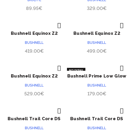
BIOLITE
BUSHNELL
89.95
€
329.00
€
Bushnell Equinox Z2
Bushnell Equinox Z2
ACHETER
ACHETER
3x30mm
4.5x40mm
BUSHNELL
BUSHNELL
419.00
€
499.00
€
NOUVEAU
Bushnell Equinox Z2
Bushnell Prime Low Glow
ACHETER
ACHETER
PRÉCOMMANDE
6x50mm
BUSHNELL
BUSHNELL
529.00
€
179.00
€
Bushnell Trail Core DS
Bushnell Trail Core DS
ACHETER
ACHETER
PRÉCOMMANDE
24MP LED blanches
24MP no glow
BUSHNELL
BUSHNELL