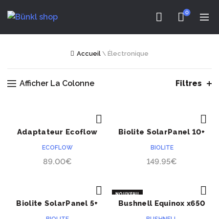
0
Accueil
\
Électronique
Afficher La Colonne
Filtres
Adaptateur Ecoflow
Biolite SolarPanel 10+
ACHETER
ACHETER
Delta Pro vers smart
ECOFLOW
BIOLITE
genérateur
89.00
€
149.95
€
NOUVEAU
Biolite SolarPanel 5+
Bushnell Equinox x650
ACHETER
ACHETER