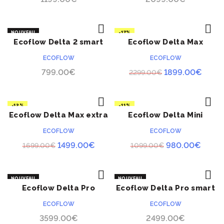
NOUVEAU
-17%
Ecoflow Delta 2 smart
Ecoflow Delta Max
ACHETER
ACHETER
extra batterie
ECOFLOW
ECOFLOW
Le
Le
799.00
€
1899.00
€
2299.00
€
prix
prix
initial
actue
-12%
-11%
était :
est :
Ecoflow Delta Max extra
Ecoflow Delta Mini
ACHETER
ACHETER
RUPTURE
2299.00€.
1899.
batterie
ECOFLOW
ECOFLOW
Le
Le
Le
Le
1499.00
€
980.00
€
1699.00
€
1099.00
€
prix
prix
prix
prix
initial
actuel
initial
actue
NOUVEAU
NOUVEAU
était :
est :
était :
est :
Ecoflow Delta Pro
Ecoflow Delta Pro smart
ACHETER
ACHETER
1699.00€.
1499.00€.
1099.00€.
980.0
extra batterie
ECOFLOW
ECOFLOW
3599.00
€
2499.00
€