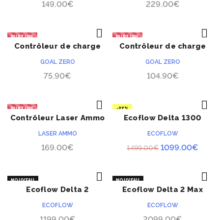
149.00
€
229.00
€
RUPTURE
RUPTURE
Contrôleur de charge
Contrôleur de charge
ACHETER
ACHETER
10A Goal Zero
20A Goal Zero
GOAL ZERO
GOAL ZERO
75.90
€
104.90
€
RUPTURE
-27%
Contrôleur Laser Ammo
Ecoflow Delta 1300
ACHETER
ACHETER
pour cibles i-MTSS
LASER AMMO
ECOFLOW
Le
Le
169.00
€
1099.00
€
1499.00
€
prix
prix
initial
actue
NOUVEAU
NOUVEAU
était :
est :
Ecoflow Delta 2
Ecoflow Delta 2 Max
ACHETER
ACHETER
1499.00€.
1099.
ECOFLOW
ECOFLOW
1199.00
€
2099.00
€