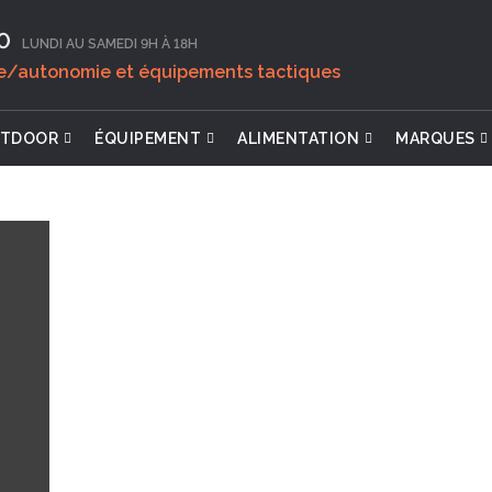
0‬
LUNDI AU SAMEDI 9H À 18H
ie/autonomie et équipements tactiques
TDOOR
ÉQUIPEMENT
ALIMENTATION
MARQUES