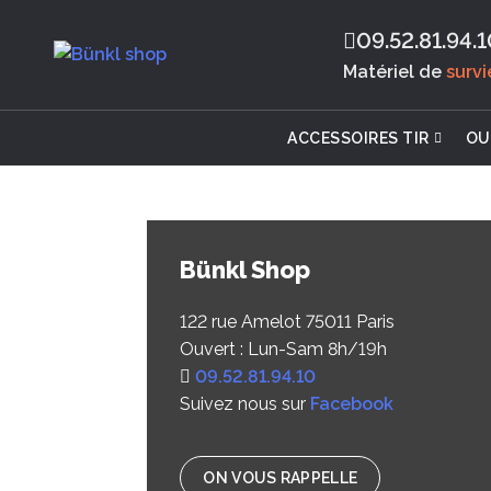
09.52.81.94.1
Matériel de
surv
ACCESSOIRES TIR
OU
Bünkl Shop
122 rue Amelot 75011 Paris
Ouvert : Lun-Sam 8h/19h
‭09.52.81.94.10‬
Suivez nous sur
Facebook
ON VOUS RAPPELLE