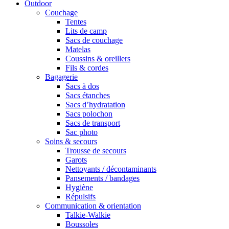
Outdoor
Couchage
Tentes
Lits de camp
Sacs de couchage
Matelas
Coussins & oreillers
Fils & cordes
Bagagerie
Sacs à dos
Sacs étanches
Sacs d’hydratation
Sacs polochon
Sacs de transport
Sac photo
Soins & secours
Trousse de secours
Garots
Nettoyants / décontaminants
Pansements / bandages
Hygiène
Répulsifs
Communication & orientation
Talkie-Walkie
Boussoles