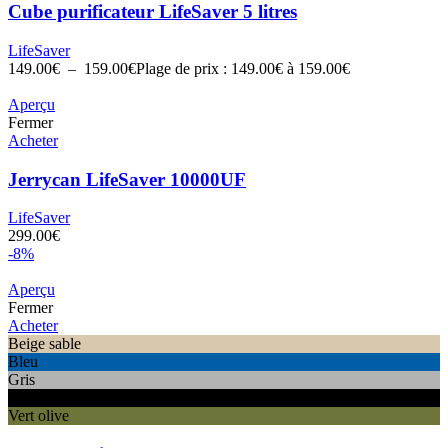
Cube purificateur LifeSaver 5 litres
LifeSaver
149.00
€
–
159.00
€
Plage de prix : 149.00€ à 159.00€
Aperçu
Fermer
Acheter
Jerrycan LifeSaver 10000UF
LifeSaver
299.00
€
-8%
Aperçu
Fermer
Acheter
Beige sable
Bleu
Gris
Noir
Vert olive