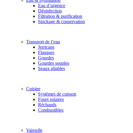
Eau & hydratation
Eau d’urgence
Désinfection
Filtration & purification
Stockage & conservation
Transport de l’eau
Jerricans
Flasques
Gourdes
Gourdes souples
Seaux pliables
Cuisine
Systèmes de cuisson
Fours solaires
Réchauds
Combustibles
Vaisselle