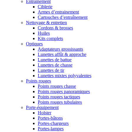
Entraînement
Ciblerie
Armes d’entrainement
Cartouches d’entraînement
Nettoyage & entretien
Cordons & brosses
Huiles
Kits complets
Optiques
Adaptateurs grossissants
Lunettes affût & approche
Lunettes de battue
Lunettes de chasse
Lunettes de tir
Lunettes mixtes polyvalentes
Points rouges
Points rouges chasse
Points rouges panoramiques
Points rouges tactiques
Points rouges tubulaires
Porte-équipement
Holster
Portes-bâtons
Portes-chargeurs
Portes-lampes