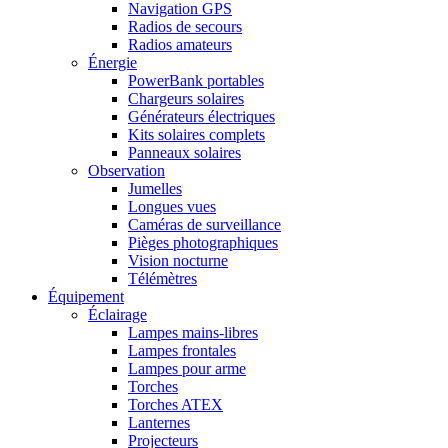
Navigation GPS
Radios de secours
Radios amateurs
Énergie
PowerBank portables
Chargeurs solaires
Générateurs électriques
Kits solaires complets
Panneaux solaires
Observation
Jumelles
Longues vues
Caméras de surveillance
Pièges photographiques
Vision nocturne
Télémètres
Équipement
Éclairage
Lampes mains-libres
Lampes frontales
Lampes pour arme
Torches
Torches ATEX
Lanternes
Projecteurs