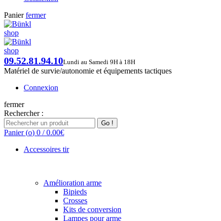
Panier
fermer
09.52.81.94.10‬
Lundi au Samedi 9H à 18H
Matériel de
survie/autonomie et équipements tactiques
Connexion
fermer
Rechercher :
Go !
Panier (
o
)
0
/
0.00
€
Accessoires tir
Amélioration arme
Bipieds
Crosses
Kits de conversion
Lampes pour arme