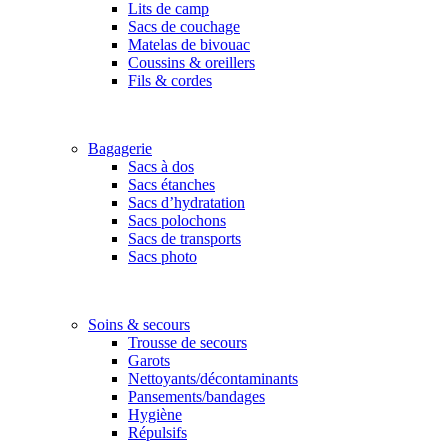
Lits de camp
Sacs de couchage
Matelas de bivouac
Coussins & oreillers
Fils & cordes
Bagagerie
Sacs à dos
Sacs étanches
Sacs d’hydratation
Sacs polochons
Sacs de transports
Sacs photo
Soins & secours
Trousse de secours
Garots
Nettoyants/décontaminants
Pansements/bandages
Hygiène
Répulsifs