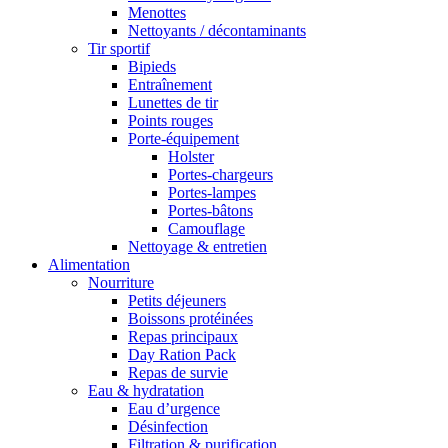
Menottes
Nettoyants / décontaminants
Tir sportif
Bipieds
Entraînement
Lunettes de tir
Points rouges
Porte-équipement
Holster
Portes-chargeurs
Portes-lampes
Portes-bâtons
Camouflage
Nettoyage & entretien
Alimentation
Nourriture
Petits déjeuners
Boissons protéinées
Repas principaux
Day Ration Pack
Repas de survie
Eau & hydratation
Eau d’urgence
Désinfection
Filtration & purification