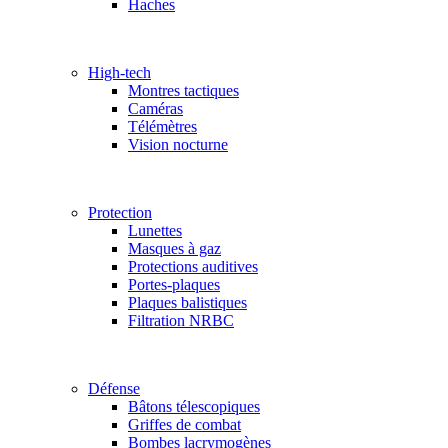
Haches
High-tech
Montres tactiques
Caméras
Télémètres
Vision nocturne
Protection
Lunettes
Masques à gaz
Protections auditives
Portes-plaques
Plaques balistiques
Filtration NRBC
Défense
Bâtons télescopiques
Griffes de combat
Bombes lacrymogènes