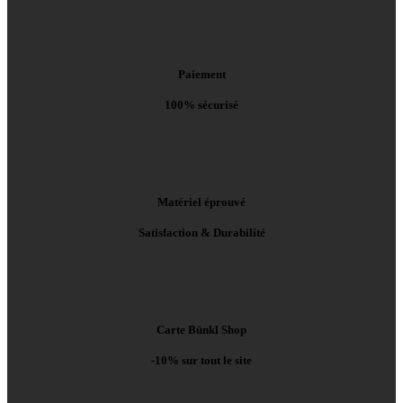
Paiement
100% sécurisé
Matériel éprouvé
Satisfaction & Durabilité
Carte Bünkl Shop
-10% sur tout le site