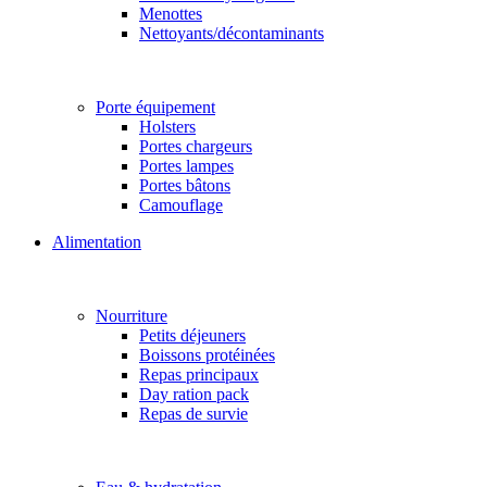
Menottes
Nettoyants/décontaminants
Porte équipement
Holsters
Portes chargeurs
Portes lampes
Portes bâtons
Camouflage
Alimentation
Nourriture
Petits déjeuners
Boissons protéinées
Repas principaux
Day ration pack
Repas de survie