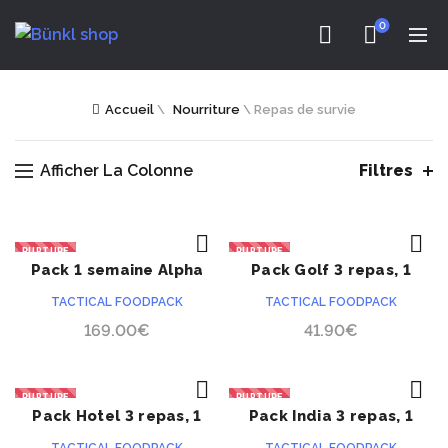
0
Accueil
\
Nourriture
\
Repas de survie
Afficher La Colonne
Filtres
RUPTURE
RUPTURE
Pack 1 semaine Alpha
Pack Golf 3 repas, 1
ACHETER
ACHETER
NOUVEAU
NOUVEAU
journée
TACTICAL FOODPACK
TACTICAL FOODPACK
169.00
€
41.90
€
RUPTURE
RUPTURE
Pack Hotel 3 repas, 1
Pack India 3 repas, 1
ACHETER
ACHETER
NOUVEAU
NOUVEAU
journée
journée