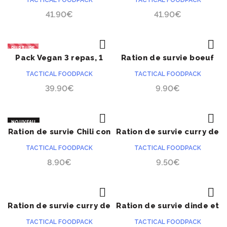
TACTICAL FOODPACK
TACTICAL FOODPACK
41.90
€
41.90
€
RUPTURE
Pack Vegan 3 repas, 1
Ration de survie boeuf
ACHETER
ACHETER
NOUVEAU
journée
et purée de pommes de
TACTICAL FOODPACK
TACTICAL FOODPACK
terre
39.90
€
9.90
€
NOUVEAU
Ration de survie Chili con
Ration de survie curry de
ACHETER
ACHETER
carne
patates douces
TACTICAL FOODPACK
TACTICAL FOODPACK
8.90
€
9.50
€
Ration de survie curry de
Ration de survie dinde et
ACHETER
ACHETER
poisson et riz
graines de sarrasin
TACTICAL FOODPACK
TACTICAL FOODPACK