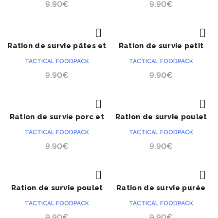
9.90
€
9.90
€
Ration de survie pâtes et
Ration de survie petit
ACHETER
ACHETER
légumes
déjeuner méditerranéen
TACTICAL FOODPACK
TACTICAL FOODPACK
Shakshuka
9.90
€
9.90
€
Ration de survie porc et
Ration de survie poulet
ACHETER
ACHETER
riz
au curry et riz
TACTICAL FOODPACK
TACTICAL FOODPACK
9.90
€
9.90
€
Ration de survie poulet
Ration de survie purée
ACHETER
ACHETER
et riz
de pommes de terre et
TACTICAL FOODPACK
TACTICAL FOODPACK
bacon
9.90
€
9.90
€