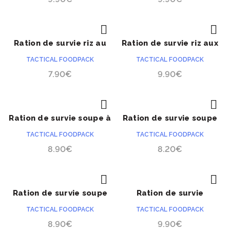
Ration de survie riz au
Ration de survie riz aux
ACHETER
ACHETER
lait aux baies
légumes
TACTICAL FOODPACK
TACTICAL FOODPACK
7.90
€
9.90
€
Ration de survie soupe à
Ration de survie soupe
ACHETER
ACHETER
la viande
aux betteraves et à la
TACTICAL FOODPACK
TACTICAL FOODPACK
feta
8.90
€
8.20
€
Ration de survie soupe
Ration de survie
ACHETER
ACHETER
PRÉCOMMANDE
aux nouilles épicées
spaghetti bolognaise
TACTICAL FOODPACK
TACTICAL FOODPACK
8.90
€
9.90
€