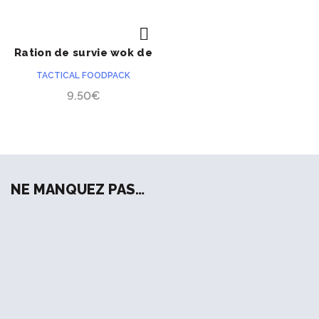
Ration de survie wok de
ACHETER
légumes et nouilles
TACTICAL FOODPACK
9.50
€
NE MANQUEZ PAS…