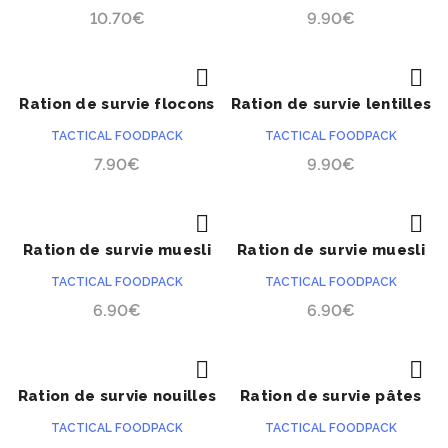
10.70
€
9.90
€
Ration de survie flocons
Ration de survie lentilles
ACHETER
ACHETER
d’avoine aux pommes
à la marocaine
TACTICAL FOODPACK
TACTICAL FOODPACK
7.90
€
9.90
€
Ration de survie muesli
Ration de survie muesli
ACHETER
ACHETER
croquant au chocolat
croquant aux fraises
TACTICAL FOODPACK
TACTICAL FOODPACK
6.90
€
6.90
€
Ration de survie nouilles
Ration de survie pâtes
ACHETER
ACHETER
au poulet
au thon
TACTICAL FOODPACK
TACTICAL FOODPACK