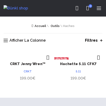
0
Accueil
\
Outils
\
Haches
Afficher La Colonne
Filtres
RUPTURE
CRKT Jenny Wren™
Hachette 5.11 CFK7
ACHETER
ACHETER
Compact CR2726
Peacemaker
CRKT
5.11
199.00
€
199.00
€