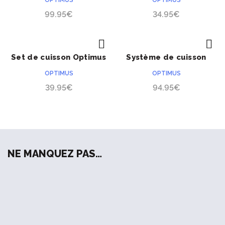
OPTIMUS
OPTIMUS
99.95
€
34.95
€
Set de cuisson Optimus
Système de cuisson
ACHETER
ACHETER
PRÉCOMMANDE
PRÉCOMMANDE
Terra Weekend HE 0.95L
Optimus Elektra FE
OPTIMUS
OPTIMUS
39.95
€
94.95
€
NE MANQUEZ PAS…