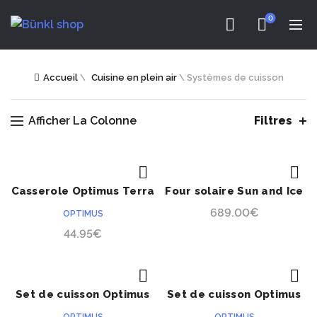
0
Accueil
\
Cuisine en plein air
\
Systèmes de cuisson
Afficher La Colonne
Filtres
Casserole Optimus Terra
Four solaire Sun and Ice
ACHETER
ACHETER
PRÉCOMMANDE
Xpress HE
Premium14
689.00
€
OPTIMUS
44.95
€
Set de cuisson Optimus
Set de cuisson Optimus
ACHETER
ACHETER
PRÉCOMMANDE
PRÉCOMMANDE
Terra Camp 4 pots
Terra Solo Cook HE 0.6L