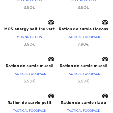
MOS NUTRITION
MOS NUTRITION
3.90
€
3.90
€
MOS energy ball thé vert
Ration de survie flocons
ACHETER
ACHETER
Matcha
d’avoine aux pommes
MOS NUTRITION
TACTICAL FOODPACK
3.90
€
7.90
€
Ration de survie muesli
Ration de survie muesli
ACHETER
ACHETER
croquant au chocolat
croquant aux fraises
TACTICAL FOODPACK
TACTICAL FOODPACK
6.90
€
6.90
€
Ration de survie petit
Ration de survie riz au
ACHETER
ACHETER
déjeuner méditerranéen
lait aux baies
TACTICAL FOODPACK
TACTICAL FOODPACK