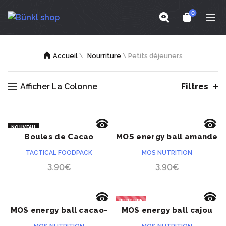
0
Accueil
\
Nourriture
\
Petits déjeuners
Afficher La Colonne
Filtres
NOUVEAU
Boules de Cacao
MOS energy ball amande
ACHETER
ACHETER
lyophilisées
figue guarana
TACTICAL FOODPACK
MOS NUTRITION
3.90
€
3.90
€
RUPTURE
MOS energy ball cacao-
MOS energy ball cajou
ACHETER
ACHETER
noisettes
curcuma guajana