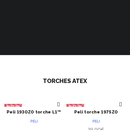
TORCHES ATEX
RUPTURE
RUPTURE
Peli 1930Z0 torche L1™
Peli torche 1975Z0
ACHETER
ACHETER
PELI
PELI
39.00
€