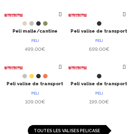
RUPTURE
RUPTURE
ACHETER
ACHETER
Peli malle/cantine
Peli valise de transport
militaire 474-FTLK-LG
0500 Protector
PELI
PELI
499.00
€
699.00
€
RUPTURE
RUPTURE
ACHETER
ACHETER
Peli valise de transport
Peli valise de transport
1300 Protector
1430 Top Loader
PELI
PELI
Protector
109.00
€
199.00
€
TOUTES LES VALISES PELICASE