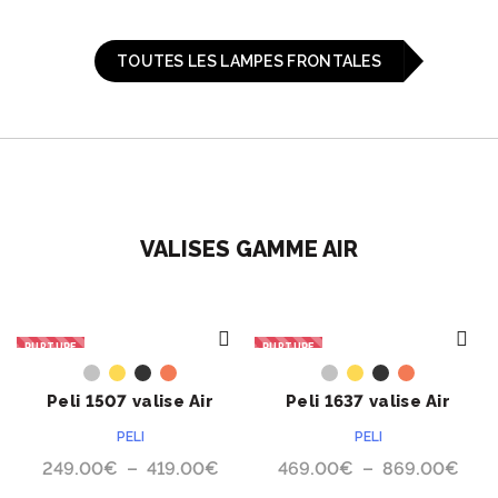
TOUTES LES LAMPES FRONTALES
VALISES GAMME AIR
RUPTURE
RUPTURE
ACHETER
ACHETER
Peli 1507 valise Air
Peli 1637 valise Air
PELI
PELI
Plage
Pla
249.00
€
–
419.00
€
469.00
€
–
869.00
€
de
de