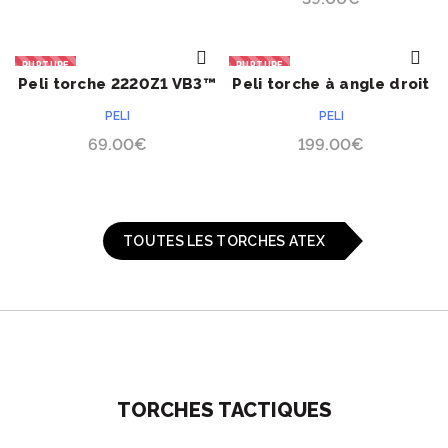
RUPTURE
RUPTURE
Peli torche 2220Z1 VB3™
Peli torche à angle droit
ACHETER
ACHETER
3315RZ0-RA
PELI
PELI
69.00
€
199.00
€
TOUTES LES TORCHES ATEX
TORCHES TACTIQUES