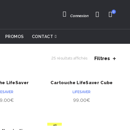
0
Connexion
PROMOS
CONTACT
Filtres
25 résultats affichés
he LifeSaver
Cartouche LifeSaver Cube
ACHETER
ACHETER
PRÉCOMMANDE
000UF
FESAVER
LIFESAVER
59.00
€
99.00
€
-6%