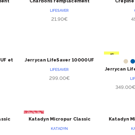
ment
Charbons remplacement
Crépine 
ACHETER
PRÉCOMMANDE
aver
pour LifeSaver Cube
déportée po
LIFESAVER
d’ea
21.90
€
4
-8%
0UF et
Jerrycan LifeSaver 10000UF
ACHETER
Jerrycan Li
LIFESAVER
299.00
€
LI
349.00
RUPTURE
ssic
Katadyn Micropur Classic
Katadyn Mi
ACHETER
MC1T
MC
KATADYN
K