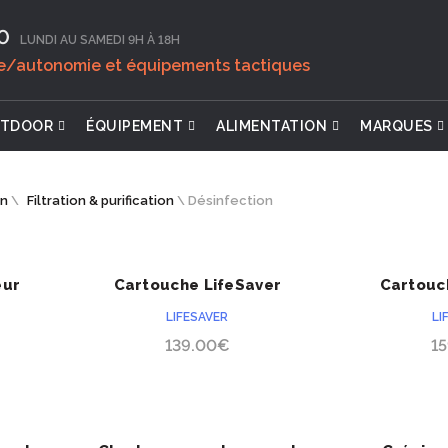
0‬
LUNDI AU SAMEDI 9H À 18H
ie/autonomie et équipements tactiques
TDOOR
ÉQUIPEMENT
ALIMENTATION
MARQUES
on
\
Filtration & purification
\
Désinfection
eur
Cartouche LifeSaver
Cartouc
ACHETER
F
10000UF
20
LIFESAVER
LI
139.00
€
1