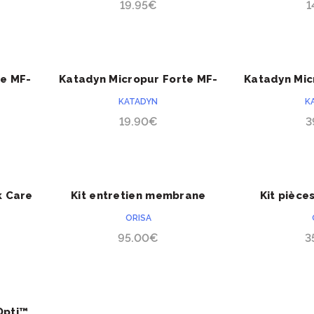
19.95
€
1
te MF-
Katadyn Micropur Forte MF-
Katadyn Mic
ACHETER
1000F
Line
KATADYN
K
19.90
€
3
k Care
Kit entretien membrane
Kit pièce
ACHETER
P
ultrafiltration Orisa®
purificate
ORISA
95.00
€
3
Opti™