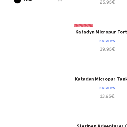
25.95
€
(1)
Vert olive
RUPTURE
Katadyn Micropur For
ACHETER
10000P
KATADYN
39.95
€
Katadyn Micropur Tan
ACHETER
Line MT fresh 25
KATADYN
13.95
€
Steripen Adventurer 
ACHETER