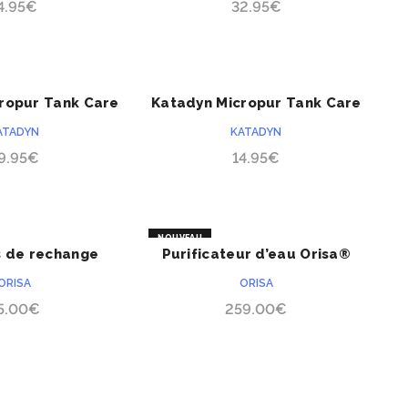
4.95
€
32.95
€
ropur Tank Care
Katadyn Micropur Tank Care
ACHETER
ACHETER
 Microbox
Line MT clean 250P
ATADYN
KATADYN
9.95
€
14.95
€
NOUVEAU
s de rechange
Purificateur d’eau Orisa®
ACHETER
ACHETER
ur d’eau Orisa®
Fonto De Vivo
ORISA
ORISA
5.00
€
259.00
€