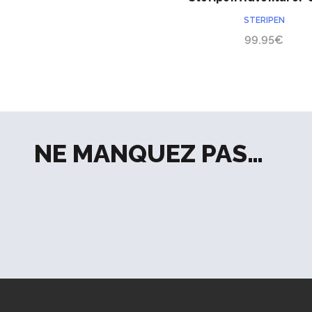
stylo UV
STERIPEN
99.95
€
NE MANQUEZ PAS…