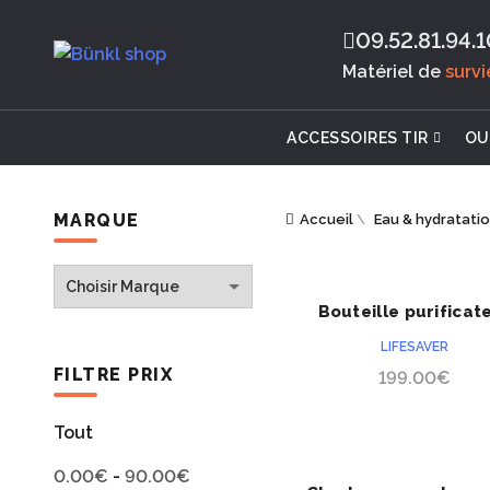
09.52.81.94.1
Matériel de
surv
ACCESSOIRES TIR
OU
MARQUE
Accueil
\
Eau & hydratati
Bouteille purificat
ACHETER
LifeSaver 6000U
LIFESAVER
FILTRE PRIX
199.00
€
Tout
0.00
€
-
90.00
€