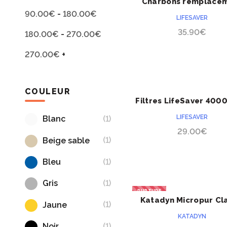
Charbons remplace
ACHETER
PRÉCOMMANDE
pour jerrycan LifeS
90.00
€
-
180.00
€
LIFESAVER
35.90
€
180.00
€
-
270.00
€
270.00
€
+
COULEUR
Filtres LifeSaver 400
ACHETER
PRÉCOMMANDE
6000UF
LIFESAVER
(1)
Blanc
29.00
€
(1)
Beige sable
(1)
Bleu
(1)
Gris
RUPTURE
Katadyn Micropur Cla
ACHETER
(1)
Jaune
MC10T
KATADYN
(1)
Noir