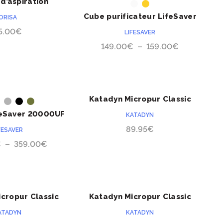
d’aspiration
ACHETER
ACHETER
ur purificateur
Cube purificateur LifeSaver
ORISA
u Orisa®
5 litres
5.00
€
LIFESAVER
Plage
149.00
€
–
159.00
€
de
prix :
149.00€
à
Katadyn Micropur Classic
ACHETER
ACHETER
159.00€
MC-50000P
feSaver 20000UF
KATADYN
89.95
€
FESAVER
Plage
€
–
359.00
€
de
prix :
349.00€
à
cropur Classic
Katadyn Micropur Classic
ACHETER
ACHETER
359.00€
1T/50T
MCF-10000P
ATADYN
KATADYN