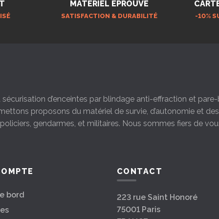
T
MATÉRIEL ÉPROUVÉ
CART
ISÉ
SATISFACTION & DURABILITÉ
-10% S
la sécurisation d’enceintes par blindage anti-effraction et par
s mettons proposons du matériel de survie, d’autonomie et d
s policiers, gendarmes, et militaires. Nous sommes fiers de vou
COMPTE
CONTACT
e bord
223 rue Saint Honoré
75001 Paris
es