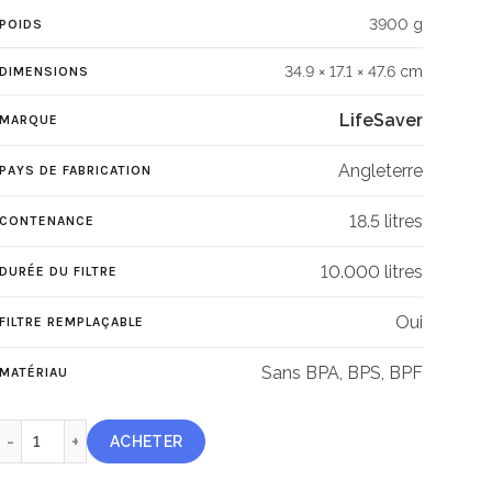
3900 g
POIDS
34.9 × 17.1 × 47.6 cm
DIMENSIONS
LifeSaver
MARQUE
Angleterre
PAYS DE FABRICATION
18.5 litres
CONTENANCE
10.000 litres
DURÉE DU FILTRE
Oui
FILTRE REMPLAÇABLE
Sans BPA, BPS, BPF
MATÉRIAU
quantité de Jerrycan LifeSaver 10000UF
ACHETER