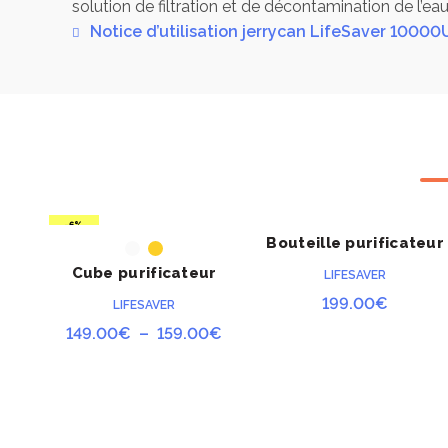
solution de filtration et de décontamination de l’eau
Débit rapide : 3 litres/minute
Notice d’utilisation jerrycan LifeSaver 10000
Les matériaux utilisés dans le produit et 
Fabriqué au Royaume-Uni
-6%
Bouteille purificateur
ACHETER
ACHETER
LifeSaver 6000UF
Cube purificateur
LIFESAVER
LifeSaver 5 litres
199.00
€
LIFESAVER
Plage
149.00
€
–
159.00
€
de
prix :
149.00€
à