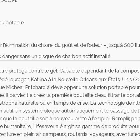
MEDCOM)
eau potable
’élimination du chlore, du goût et de l’odeur – jusqu’à 500 lit
danger sans un disque de charbon actif installé
nes du filtres bloquées, l’eau ne pas passer, assurant la sécur
 être protégé contre le gel. Capacité dépendant de la compositi
dé l’ouragan Katrina à la Nouvelle Orléans aux États-Unis (2
ue Micheal Pritchard à développer une solution portable pour l
goût désagréable comme lors de l’utilisation de chlore ou de
. Il parvient à créer la première bouteille d’eau filtrante por
uble ou boueuse
rophe naturelle ou en temps de crise. La technologie de filtra
bon actif, un système bloque automatiquement le passage de l’e
 les environnements les plus exigeants
our que la bouteille soit à nouveau prête à l’emploi. Remplir, pom
 une période de 2 à 3 ans
e humanitaire, Lifesaver a élargit sa gamme de produits pour q
enture en plein air, campeurs, routards, voyageurs, aventuriers
ion) assure hygiène et propreté alimentaire