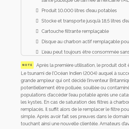
santé publique de l’armée américaine (
Produit 10.000 litres d’eau potables
Stocke et transporte jusqu’à 18,5 litres d’
Cartouche filtrante remplaçable
Disque au charbon actif remplaçable pour l
L’eau peut toujours être consommée sans 
Technologie FailSafe – une fois les membra
Après la première utilisation, le produit doit
NOTE
Utilisation intuitive : remplir, pomper, boire
Le tsunami de l’Océan Indien (2004) auquel à succé
grande ampleur qui ont décidé l’inventeur Britanniq
Pas de mesure, de temps d’attente ou de 
potentiellement être polluée, souillée ou contaminée
Réduit la turbidité de l’eau glaciaire, tro
populations d’accéder l’eau potable après une catast
les kystes. En cas de saturation des filtres à char
Boîtier robuste pour une utilisation dans
remplacés. Il suffit alors de le remplacer le filtre p
Fourni les besoins quotidiens en eau pour
simple. Après avoir fait ses preuves dans le domain
touchant ainsi une nouvelle clientèle. Amateurs d’av
Le flexible et pommeau de douche (en opt