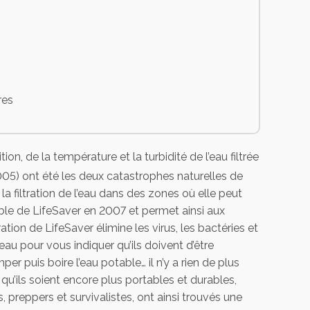
res
ité des utilisateurs
on, de la température et la turbidité de l’eau filtrée
005) ont été les deux catastrophes naturelles de
a filtration de l’eau dans des zones où elle peut
 dioxyde de chlore
table de LifeSaver en 2007 et permet ainsi aux
tion de LifeSaver élimine les virus, les bactéries et
au pour vous indiquer qu’ils doivent d’être
per puis boire l’eau potable… il n’y a rien de plus
u’ils soient encore plus portables et durables,
, preppers et survivalistes, ont ainsi trouvés une