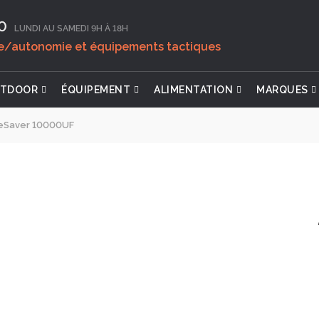
0‬
LUNDI AU SAMEDI 9H À 18H
ie/autonomie et équipements tactiques
TDOOR
ÉQUIPEMENT
ALIMENTATION
MARQUES
feSaver 10000UF