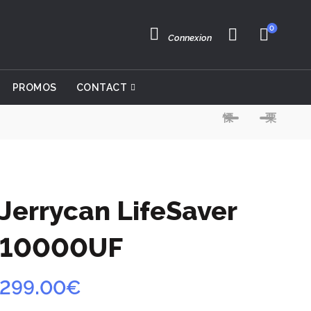
0
Connexion
PROMOS
CONTACT
Jerrycan LifeSaver
10000UF
299.00
€