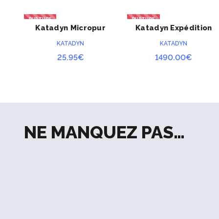
159.00€
RUPTURE
RUPTURE
Katadyn Micropur
Katadyn Expédition
ACHETER
ACHETER
Classic MC10T
filtre à eau
KATADYN
KATADYN
25.95
€
1490.00
€
NE MANQUEZ PAS…