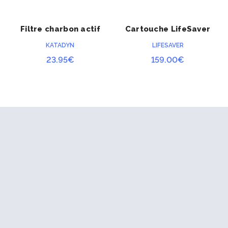
Filtre charbon actif
Cartouche LifeSaver
ACHETER
ACHETER
20000UF
KATADYN
LIFESAVER
23.95
€
159.00
€