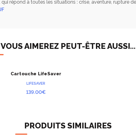
 qui répond à toutes les situations : crise, aventure, rupture d
UF
les effluents sont tous les deux sans BPA et BPS
VOUS AIMEREZ PEUT-ÊTRE AUSSI…
Cartouche LifeSaver
ACHETER
10000UF
LIFESAVER
139.00
€
PRODUITS SIMILAIRES