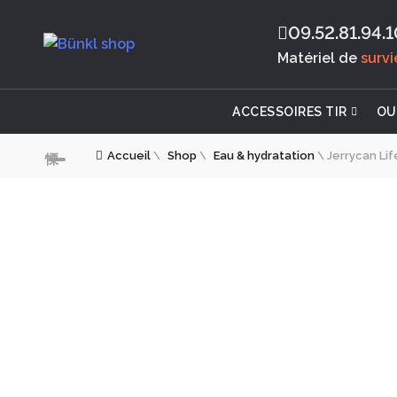
09.52.81.94.1
Matériel de
surv
ACCESSOIRES TIR
OU
Accueil
\
Shop
\
Eau & hydratation
\
Jerrycan Li