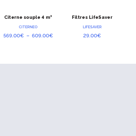
RU
Citerne souple 4 m³
Filtres LifeSaver
K
ACHETER
ACHETER
PRÉCOMMAND
PRÉCOMMAND
4000UF et 6000UF
E
E
CITERNEO
LIFESAVER
Plage
569.00
€
–
609.00
€
29.00
€
de
prix :
569.00€
à
609.00€