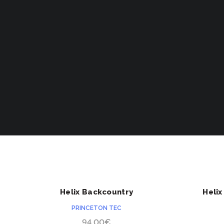
ACHETER
Helix Backcountry
Heli
PRINCETON TEC
94.00
€