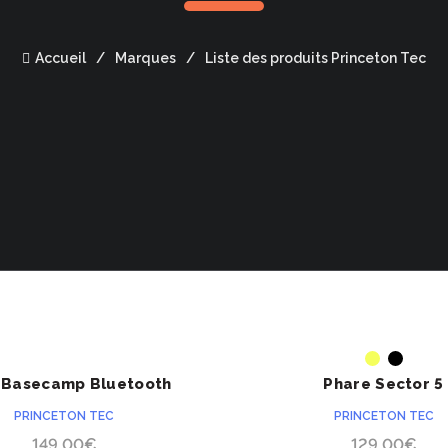
Accueil
Marques
Liste des produits Princeton Tec
ACHETER
ACHETER
x Basecamp Bluetooth
Phare Sector 5
PRINCETON TEC
PRINCETON TEC
149.00
€
129.00
€