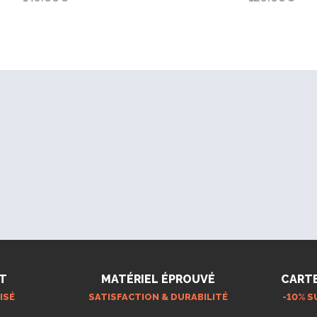
T
MATÉRIEL ÉPROUVÉ
CART
ISÉ
SATISFACTION & DURABILITÉ
-10% S