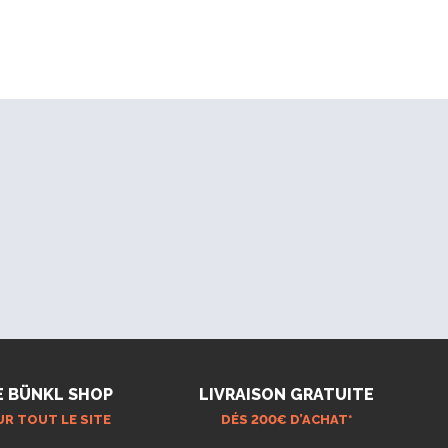
E BÜNKL SHOP
LIVRAISON GRATUITE
UR TOUT LE SITE
DÉS 200€ D’ACHAT*