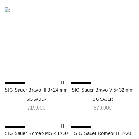
0
LISTE DES PRODUITS
SIG SAUER
Accueil
Marques
Liste des produits Sig Sauer
RUPTURE
RUPTURE
SIG Sauer Bravo III 3×24 mm
SIG Sauer Bravo V 5×32 mm
ACHETER
ACHETER
SIG SAUER
SIG SAUER
719.00
€
879.00
€
RUPTURE
RUPTURE
SIG Sauer Romeo MSR 1×20
SIG Sauer Romeo4H 1×20
ACHETER
ACHETER