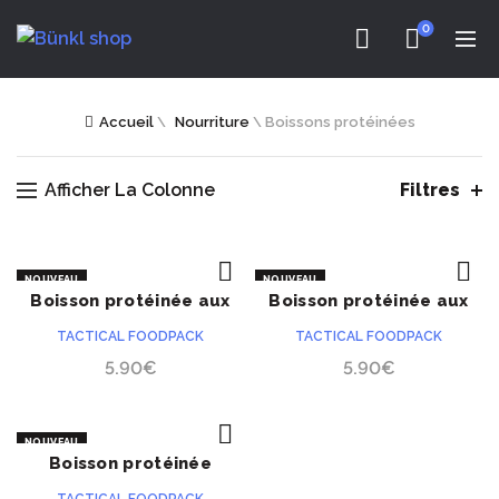
0
Accueil
\
Nourriture
\
Boissons protéinées
Afficher La Colonne
Filtres
NOUVEAU
NOUVEAU
Boisson protéinée aux
Boisson protéinée aux
ACHETER
ACHETER
fruits exotiques
fruits rouges
TACTICAL FOODPACK
TACTICAL FOODPACK
5.90
€
5.90
€
NOUVEAU
Boisson protéinée
ACHETER
pomme-épinard-menthe