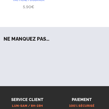
TACTICAL FOODPACK
poivrée
5.90
€
NE MANQUEZ PAS…
SERVICE CLIENT
PAIEMENT
LUN-SAM / 8H-19H
100% SÉCURISÉ