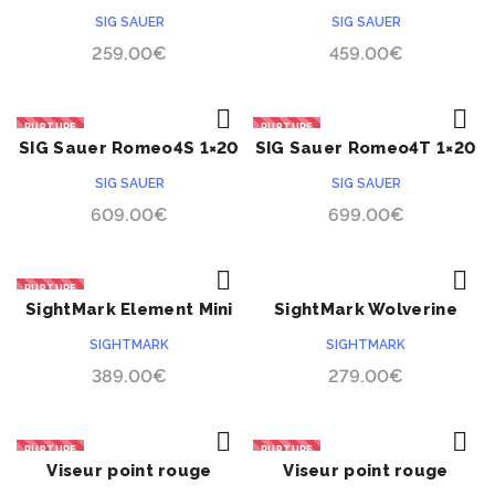
1×20
MM
SIG SAUER
SIG SAUER
259.00
€
459.00
€
RUPTURE
RUPTURE
SIG Sauer Romeo4S 1×20
SIG Sauer Romeo4T 1×20
ACHETER
ACHETER
MM
MM
SIG SAUER
SIG SAUER
609.00
€
699.00
€
RUPTURE
SightMark Element Mini
SightMark Wolverine
ACHETER
ACHETER
Solar
1×28
SIGHTMARK
SIGHTMARK
389.00
€
279.00
€
RUPTURE
RUPTURE
Viseur point rouge
Viseur point rouge
ACHETER
ACHETER