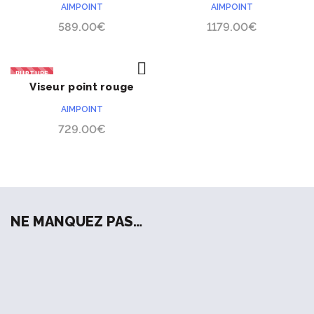
Aimpoint Comp M3
Aimpoint Comp M5B LRP
AIMPOINT
AIMPOINT
589.00
€
1179.00
€
RUPTURE
Viseur point rouge
ACHETER
Aimpoint Micro T1
AIMPOINT
729.00
€
NE MANQUEZ PAS…