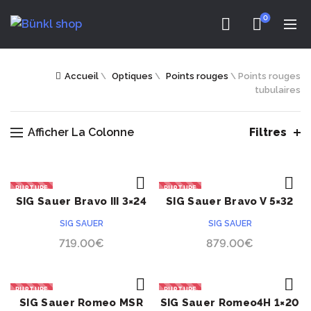
0
Accueil
\
Optiques
\
Points rouges
\
Points rouges
tubulaires
Afficher La Colonne
Filtres
RUPTURE
RUPTURE
SIG Sauer Bravo III 3×24
SIG Sauer Bravo V 5×32
ACHETER
ACHETER
mm
mm
SIG SAUER
SIG SAUER
719.00
€
879.00
€
RUPTURE
RUPTURE
SIG Sauer Romeo MSR
SIG Sauer Romeo4H 1×20
ACHETER
ACHETER