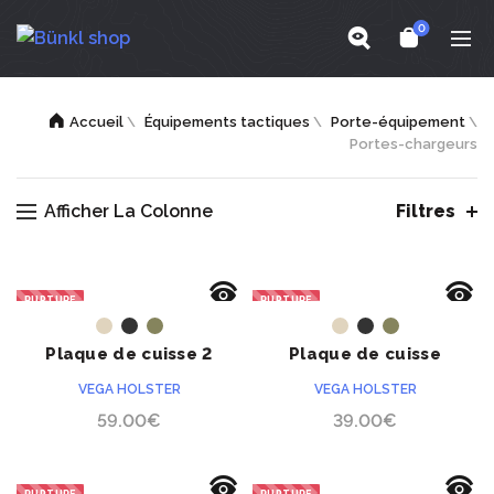
0
Accueil
\
Équipements tactiques
\
Porte-équipement
\
Portes-chargeurs
Afficher La Colonne
Filtres
RUPTURE
RUPTURE
ACHETER
ACHETER
Plaque de cuisse 2
Plaque de cuisse
sangles 8K18
compacte 1 sangle 8K17
VEGA HOLSTER
VEGA HOLSTER
59.00
€
39.00
€