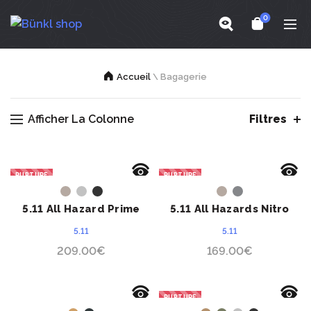
0
Accueil
\
Bagagerie
Afficher La Colonne
Filtres
RUPTURE
RUPTURE
ACHETER
ACHETER
5.11 All Hazard Prime
5.11 All Hazards Nitro
5.11
5.11
209.00
€
169.00
€
RUPTURE