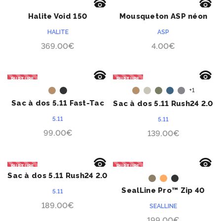
Halite Void 150
Mousqueton ASP néon
ACHETER
ACHETER
jaune haute visibilité
HALITE
ASP
369.00
€
4.00
€
RUPTURE
RUPTURE
ACHETER
ACHETER
+1
Sac à dos 5.11 Fast-Tac
Sac à dos 5.11 Rush24 2.0
12
5.11
5.11
99.00
€
139.00
€
RUPTURE
RUPTURE
Sac à dos 5.11 Rush24 2.0
ACHETER
ACHETER
Multicam
SealLine Pro™ Zip 40
5.11
litres
189.00
€
SEALLINE
199.00
€