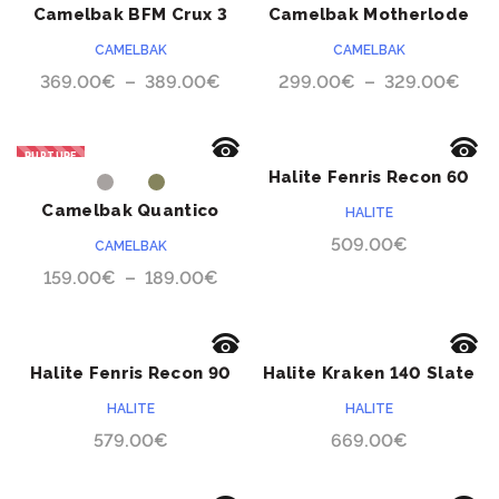
Camelbak BFM Crux 3
Camelbak Motherlode
litres
Crux 3L
CAMELBAK
CAMELBAK
Plage
Pla
369.00
€
–
389.00
€
299.00
€
–
329.00
€
de
de
prix :
prix :
RUPTURE
369.00€
299
Halite Fenris Recon 60
ACHETER
ACHETER
à
à
litres Pro
Camelbak Quantico
HALITE
389.00€
329
509.00
€
CAMELBAK
Plage
159.00
€
–
189.00
€
de
prix :
159.00€
Halite Fenris Recon 90
Halite Kraken 140 Slate
ACHETER
ACHETER
à
litres Pro
HALITE
HALITE
189.00€
579.00
€
669.00
€