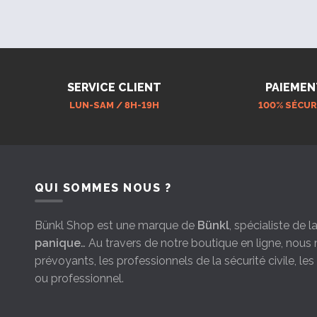
Polyester 600D DWR résistant à l’eau
Double revêtement PU
Dimensions approx. : 45.7 x 28 x 21 cm
SERVICE CLIENT
PAIEMEN
Dimensions compartiment principal : 45.7
LUN-SAM / 8H-19H
100% SÉCUR
Dimensions compartiment avant : 30.5 x 
Dimensions poche hydratation : 43.2 x 28 
Volume total : 26 litres
QUI SOMMES NOUS ?
Fermetures à glissière YKK®
Tirettes Glove-Friendly facilement acces
Bünkl Shop est une marque de
Bünkl
, spécialiste de 
panique
… Au travers de notre boutique en ligne, nou
Logo 5.11 en TPU
prévoyants, les professionnels de la sécurité civile, le
Poids à vide : 1.48 Kg
ou professionnel.