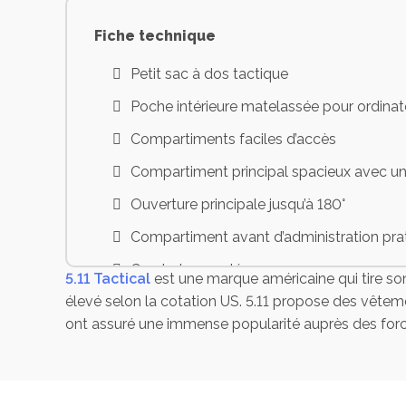
Fiche technique
Petit sac à dos tactique
Poche intérieure matelassée pour ordinat
Compartiments faciles d’accès
Compartiment principal spacieux avec un
Ouverture principale jusqu’à 180°
Compartiment avant d’administration pr
Crochet pour clés
5.11 Tactical
est une marque américaine qui tire son 
élevé selon la cotation US. 5.11 propose des vêteme
Poche avant zippée sur le dessus
ont assuré une immense popularité auprès des forces
Pochette à lunette en micro-polaire
Emplacement pour un réservoir d’hydratat
Nombreux passants MOLLE découpés au