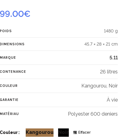
99.00
€
1480 g
POIDS
45.7 × 28 × 21 cm
DIMENSIONS
5.11
MARQUE
26 litres
CONTENANCE
Kangourou, Noir
COULEUR
À vie
GARANTIE
Polyester 600 deniers
MATÉRIAU
Kangourou
Noir
Couleur
Effacer