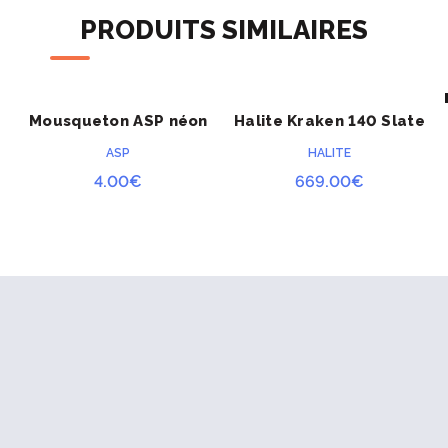
PRODUITS SIMILAIRES
es passants MOLLE
Mousqueton ASP néon
Halite Kraken 140 Slate
ACHETER
ACHETER
jaune haute visibilité
ASP
HALITE
4.00
€
669.00
€
l’équipement supplémentaire
ique
tation ou des câbles
 pour attacher MOAB 6 et MOAB 10