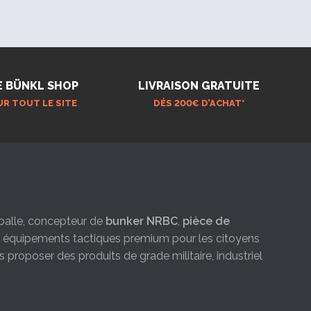
E BÜNKL SHOP
LIVRAISON GRATUITE
UR TOUT LE SITE
DÉS 200€ D’ACHAT*
e-balle, concepteur de
bunker NRBC
,
pièce de
es équipements tactiques premium pour les citoyens
s proposer des produits de grade militaire, industriel