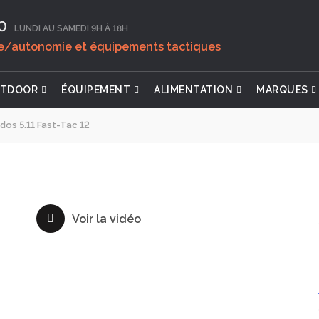
0‬
LUNDI AU SAMEDI 9H À 18H
ie/autonomie et équipements tactiques
TDOOR
ÉQUIPEMENT
ALIMENTATION
MARQUES
dos 5.11 Fast-Tac 12
Voir la vidéo