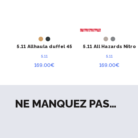
2 sangles de compression externes
Bretelles réglables matelassées avec d
Coussinets dorsaux
RUPTURE
ACHETER
ACHETER
Clip de libération sur chaque bretelle
5.11 Allhaula duffel 45
5.11 All Hazards Nitro
litres
Sangle de poitrine réglable en hauteur
5.11
5.11
Poignée de transport
169.00
€
169.00
€
4 points d’attaches sous le sac pour de 
Orifices de drainage des débris et de l’eau
Emplacement patch et bande patronym
NE MANQUEZ PAS…
Orifices pour le routage du tuyau d’hydra
Compatible avec le système Rush™ Tier
Spécificités