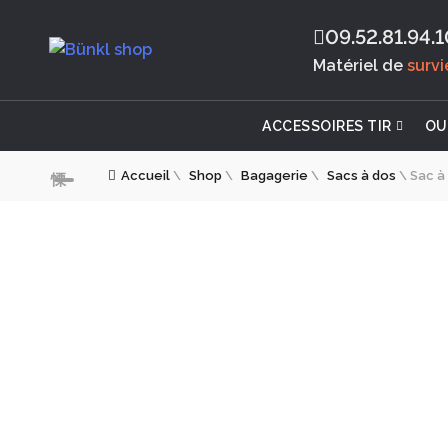
09.52.81.94.1
Matériel de
surv
ACCESSOIRES TIR
OU
Accueil
\
Shop
\
Bagagerie
\
Sacs à dos
\
Sac à 