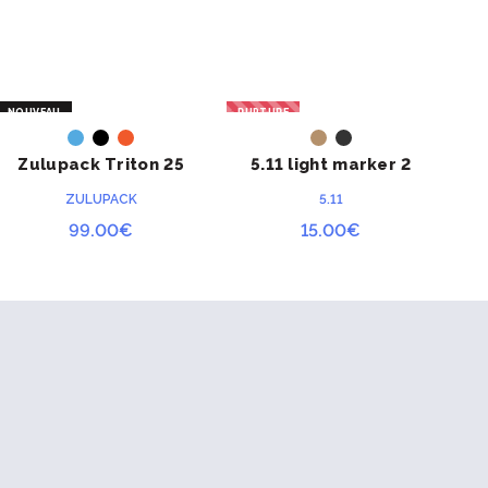
NOUVEAU
RUPTURE
RU
ACHETER
ACHETER
Zulupack Triton 25
5.11 light marker 2
ZULUPACK
5.11
99.00
€
15.00
€