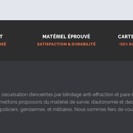
T
MATÉRIEL ÉPROUVÉ
CART
 x 28 x 16.5 cm
ISÉ
SATISFACTION & DURABILITÉ
-10% S
22.9 x 4.5 cm
cm (1.5 L)
sibles avec des gants
la sécurisation d’enceintes par blindage anti-effraction et par
s mettons proposons du matériel de survie, d’autonomie et d
s policiers, gendarmes, et militaires. Nous sommes fiers de vou