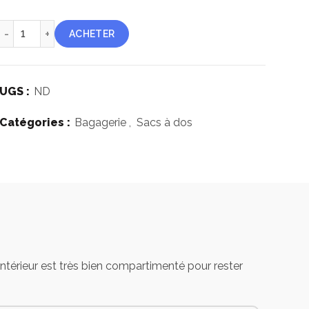
quantité de Sac à dos 5.11 Fast-Tac 12
ACHETER
UGS :
ND
Catégories :
Bagagerie
,
Sacs à dos
 intérieur est très bien compartimenté pour rester