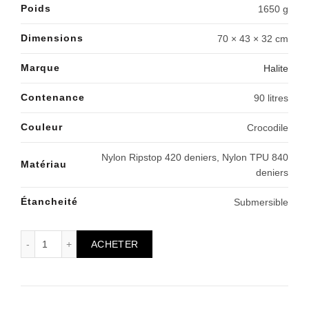
Poids
1650 g
Dimensions
70 × 43 × 32 cm
Marque
Halite
Contenance
90 litres
Couleur
Crocodile
Nylon Ripstop 420 deniers, Nylon TPU 840
Matériau
deniers
Étancheité
Submersible
quantité de Halite Fenris Recon 90 litres Pro
ACHETER