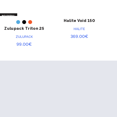
NOUVEAU
Halite Void 150
Hal
ACHETER
ACHETER
Zulupack Triton 25
HALITE
369.00
€
ZULUPACK
99.00
€