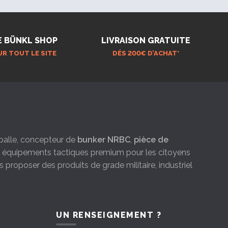
E BÜNKL SHOP
LIVRAISON GRATUITE
UR TOUT LE SITE
DÉS 200€ D’ACHAT*
e-balle, concepteur de
bunker NRBC
,
pièce de
es équipements tactiques premium pour les citoyens
s proposer des produits de grade militaire, industriel
UN RENSEIGNEMENT ?