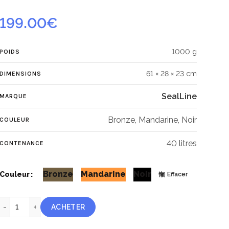
199.00
€
1000 g
POIDS
61 × 28 × 23 cm
DIMENSIONS
SealLine
MARQUE
Bronze, Mandarine, Noir
COULEUR
40 litres
CONTENANCE
Bronze
Mandarine
Noir
Couleur
Effacer
quantité de SealLine Pro™ Zip 40 litres
ACHETER