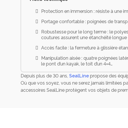
Protection en immersion : résiste à une
Portage confortable : poignées de transp
Robustesse pour le long terme : le polyes
coutures assurent une étanchéité longue
Accès facile : la fermeture à glissière ét
Manipulation aisée : quatre poignées latér
le pont d’un kayak, le toit d’un 4×4…
Rangement simple : enroulez-le pour le ran
Depuis plus de 30 ans,
SealLine
propose des équipe
Où que vos soyez, vous ne serez jamais limitées pa
accessoires SealLine protègent vos objets de prem