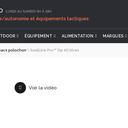
0‬
LUNDI AU SAMEDI 9H À 18H
ie/autonomie et équipements tactiques
TDOOR
ÉQUIPEMENT
ALIMENTATION
MARQUES
Sacs polochon
\
SealLine Pro™ Zip 40 litres
Voir la vidéo