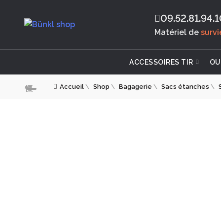
09.52.81.94.1
Matériel de
surv
ACCESSOIRES TIR
OU
Accueil
\
Shop
\
Bagagerie
\
Sacs étanches
\