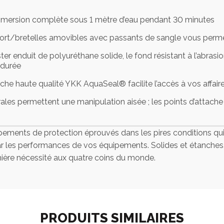
 immersion complète sous 1 mètre d’eau pendant 30 minutes
ort/bretelles amovibles avec passants de sangle vous permet
ter enduit de polyuréthane solide, le fond résistant à l’abras
 durée
anche haute qualité YKK AquaSeal® facilite l’accès à vos affair
ales permettent une manipulation aisée ; les points d’attache 
ger quand vous avez fini de l’utiliser
ments de protection éprouvés dans les pires conditions qui so
r les performances de vos équipements. Solides et étanches, l
ière nécessité aux quatre coins du monde.
PRODUITS SIMILAIRES