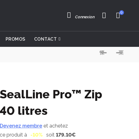
0
Connexion
PROMOS
CONTACT
SealLine Pro™ Zip
40 litres
Devenez membre
et achetez
ce produit à
-10%
soit
179.10€