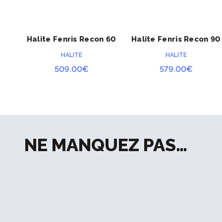
Halite Fenris Recon 60
Halite Fenris Recon 90
ACHETER
ACHETER
litres Pro
litres Pro
HALITE
HALITE
509.00
€
579.00
€
NE MANQUEZ PAS…