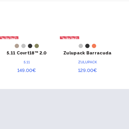
RUPTURE
RUPTURE
RU
ACHETER
ACHETER
5.11 Covrt18™ 2.0
Zulupack Barracuda
5.
138
5.11
ZULUPACK
149.00
€
129.00
€