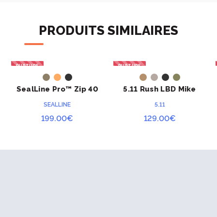
PRODUITS SIMILAIRES
RUPTURE
RUPTURE
ACHETER
ACHETER
SealLine Pro™ Zip 40
5.11 Rush LBD Mike
litres
SEALLINE
5.11
199.00
€
129.00
€