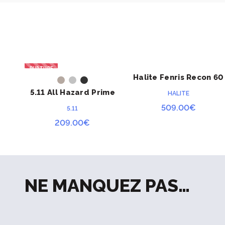
RUPTURE
Halite Fenris Recon 60
ACHETER
ACHETER
litres Pro
5.11 All Hazard Prime
HALITE
509.00
€
5.11
209.00
€
NE MANQUEZ PAS…