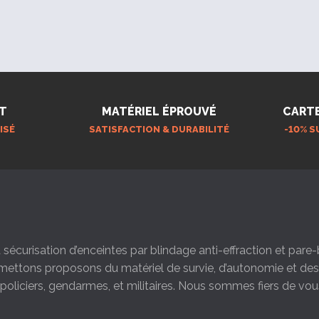
T
MATÉRIEL ÉPROUVÉ
CART
ISÉ
SATISFACTION & DURABILITÉ
-10% S
la sécurisation d’enceintes par blindage anti-effraction et par
s mettons proposons du matériel de survie, d’autonomie et d
s policiers, gendarmes, et militaires. Nous sommes fiers de vou