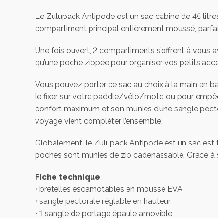
Le Zulupack Antipode est un sac cabine de 45 litre
compartiment principal entièrement moussé, parfai
Une fois ouvert, 2 compartiments s’offrent à vous a
qu’une poche zippée pour organiser vos petits acce
Vous pouvez porter ce sac au choix à la main en ba
le fixer sur votre paddle/vélo/moto ou pour empêc
confort maximum et son munies d’une sangle pectora
voyage vient compléter l’ensemble.
Globalement, le Zulupack Antipode est un sac est
poches sont munies de zip cadenassable. Grace à sa 
Fiche technique
• bretelles escamotables en mousse EVA
• sangle pectorale réglable en hauteur
• 1 sangle de portage épaule amovible