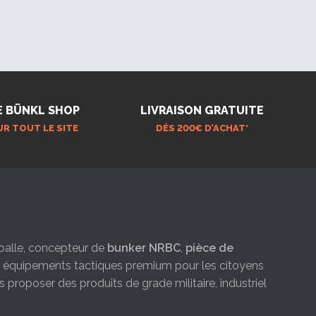
E BÜNKL SHOP
LIVRAISON GRATUITE
UR TOUT LE SITE
DÉS 200€ D’ACHAT*
e-balle, concepteur de
bunker NRBC
,
pièce de
es équipements tactiques premium pour les citoyens
s proposer des produits de grade militaire, industriel