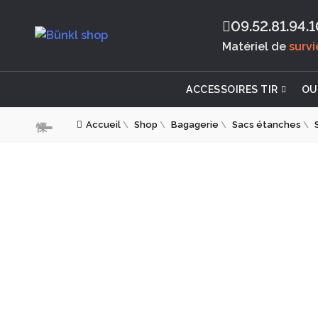
09.52.81.94.1
Matériel de
surv
ACCESSOIRES TIR
OU
Accueil
\
Shop
\
Bagagerie
\
Sacs étanches
\