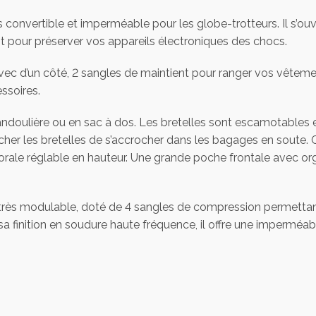
s convertible et imperméable pour les globe-trotteurs. Il s’
t pour préserver vos appareils électroniques des chocs.
vec d’un côté, 2 sangles de maintient pour ranger vos vêtement
ssoires.
ndoulière ou en sac à dos. Les bretelles sont escamotables e
her les bretelles de s’accrocher dans les bagages en soute.
le réglable en hauteur. Une grande poche frontale avec orga
 très modulable, doté de 4 sangles de compression permetta
finition en soudure haute fréquence, il offre une imperméabi