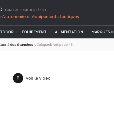
0‬
LUNDI AU SAMEDI 9H À 18H
ie/autonomie et équipements tactiques
TDOOR
ÉQUIPEMENT
ALIMENTATION
MARQUES
Sacs à dos étanches
\
Zulupack Antipode 45
Voir la vidéo