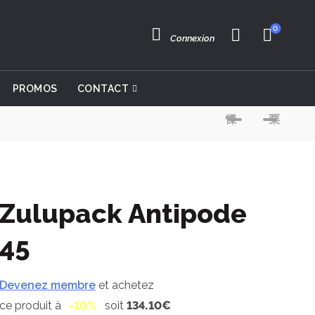
0
Connexion
PROMOS
CONTACT
Zulupack Antipode
45
Devenez membre
et achetez
ce produit à
-10%
soit
134.10€