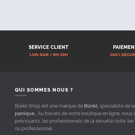
SERVICE CLIENT
PAIEMEN
LUN-SAM / 8H-19H
100% SÉCUR
QUI SOMMES NOUS ?
Bünkl Shop est une marque de
Bünkl
, spécialiste de 
panique
… Au travers de notre boutique en ligne, nou
prévoyants, les professionnels de la sécurité civile, le
ou professionnel.