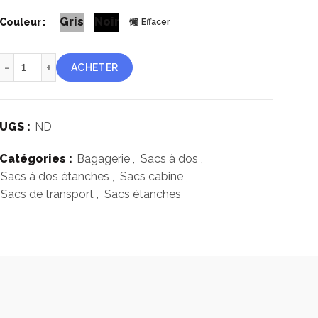
Gris
Noir
Couleur
Effacer
quantité de Zulupack Antipode 45
ACHETER
UGS :
ND
Catégories :
Bagagerie
,
Sacs à dos
,
Sacs à dos étanches
,
Sacs cabine
,
Sacs de transport
,
Sacs étanches