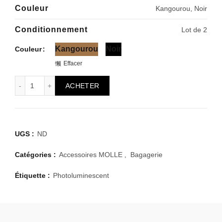
Couleur
Kangourou, Noir
Conditionnement
Lot de 2
Kangourou
Noir
Couleur
Effacer
quantité de 5.11 light bar 1
ACHETER
UGS :
ND
Catégories :
Accessoires MOLLE
,
Bagagerie
Étiquette :
Photoluminescent