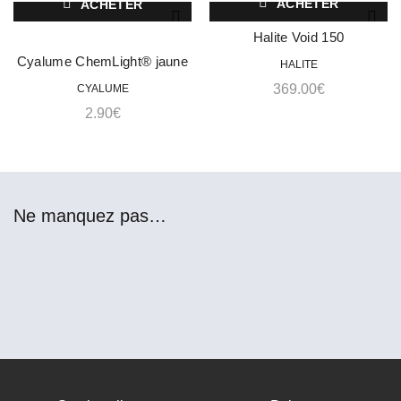
ACHETER
ACHETER
Halite Void 150
Cyalume ChemLight® jaune
HALITE
12 heures
369.00
€
CYALUME
2.90
€
Ne manquez pas…