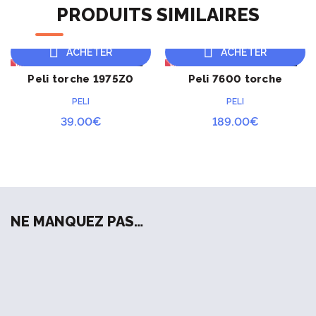
NSN 6260-01-178-5559
PRODUITS SIMILAIRES
Longueur : 15,5 cm
ACHETER
ACHETER
Poids : 20 grammes
RUPTURE
RUPTURE
Peli torche 1975Z0
Peli 7600 torche
tactique
PELI
PELI
39.00
€
189.00
€
NE MANQUEZ PAS…