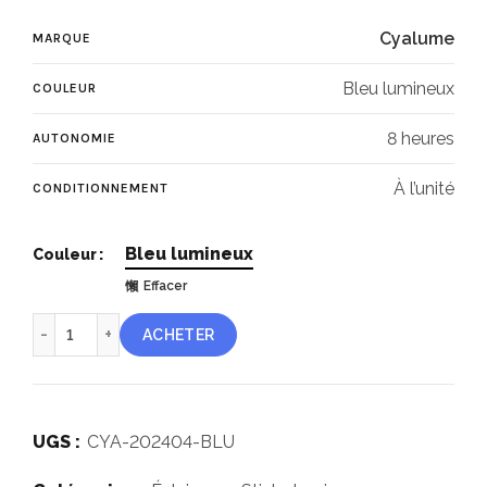
Cyalume
MARQUE
Bleu lumineux
COULEUR
8 heures
AUTONOMIE
À l’unité
CONDITIONNEMENT
Bleu lumineux
Couleur
Effacer
quantité de Cyalume ChemLight® bleu 8 heures
ACHETER
UGS :
CYA-202404-BLU