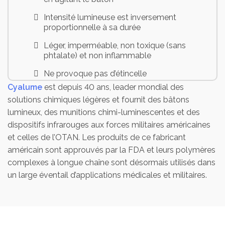
Intensité lumineuse est inversement
proportionnelle à sa durée
Léger, imperméable, non toxique (sans
phtalate) et non inflammable
Ne provoque pas d’étincelle
Cyalume
est depuis 40 ans, leader mondial des
Ne génère aucune chaleur
solutions chimiques légères et fournit des bâtons
Etanche et utilisable en plongée sous-
lumineux, des munitions chimi-luminescentes et des
marine
dispositifs infrarouges aux forces militaires américaines
et celles de l’OTAN. Les produits de ce fabricant
Forme hexagonale pour empêcher le
bâton de rouler
américain sont approuvés par la FDA et leurs polymères
complexes à longue chaîne sont désormais utilisés dans
Crochet passe-fil et œillet pour la fixation
un large éventail d’applications médicales et militaires.
à un câble ou une corde
Autonomie : 8 heures
Coloris : bleu