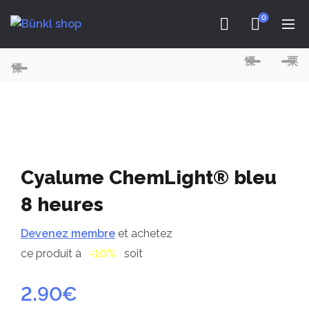
0
Cyalume ChemLight® bleu
8 heures
Devenez membre
et achetez
ce produit à
-10%
soit
2.90
€