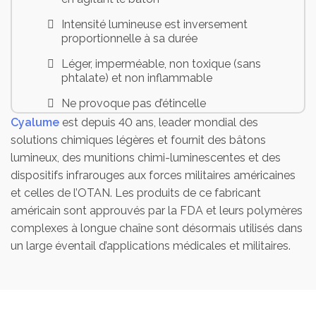
Intensité lumineuse est inversement
proportionnelle à sa durée
Léger, imperméable, non toxique (sans
phtalate) et non inflammable
Ne provoque pas d’étincelle
Cyalume
est depuis 40 ans, leader mondial des
Ne génère aucune chaleur
solutions chimiques légères et fournit des bâtons
Etanche et utilisable en plongée sous-
lumineux, des munitions chimi-luminescentes et des
marine
dispositifs infrarouges aux forces militaires américaines
et celles de l’OTAN. Les produits de ce fabricant
Forme hexagonale pour empêcher le
bâton de rouler
américain sont approuvés par la FDA et leurs polymères
complexes à longue chaîne sont désormais utilisés dans
Crochet passe-fil et œillet pour la fixation
un large éventail d’applications médicales et militaires.
à un câble ou une corde
Autonomie : 12 heures
Coloris : vert