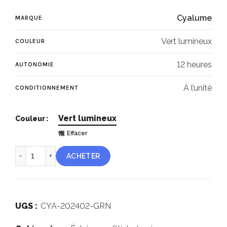
Cyalume
MARQUE
Vert lumineux
COULEUR
12 heures
AUTONOMIE
À l’unité
CONDITIONNEMENT
Vert lumineux
Couleur
Effacer
quantité de Cyalume ChemLight® vert 12 heures
ACHETER
UGS :
CYA-202402-GRN