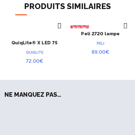
NSN 6260-01-178-5559
PRODUITS SIMILAIRES
Longueur : 15,5 cm
Poids : 20 grammes
RUPTURE
Peli 2720 lampe
ACHETER
ACHETER
PRÉCOMMANDE
frontale
QuiqLite® X LED 75
PELI
lumens
89.00
€
QUIQLITE
72.00
€
NE MANQUEZ PAS…