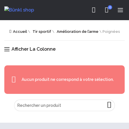
0
Accueil
\
Tir sportif
\
Amélioration de l’arme
\
Poignées
Afficher La Colonne
Aucun produit ne correspond à votre sélection.
Rechercher
: