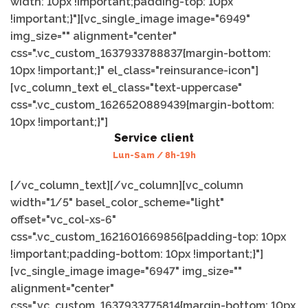
width: 10px !important;padding-top: 10px
!important;}"][vc_single_image image="6949"
img_size="" alignment="center"
css=".vc_custom_1637933788837{margin-bottom:
10px !important;}" el_class="reinsurance-icon"]
[vc_column_text el_class="text-uppercase"
css=".vc_custom_1626520889439{margin-bottom:
10px !important;}"]
Service client
Lun-Sam / 8h-19h
[/vc_column_text][/vc_column][vc_column
width="1/5" basel_color_scheme="light"
offset="vc_col-xs-6"
css=".vc_custom_1621601669856{padding-top: 10px
!important;padding-bottom: 10px !important;}"]
[vc_single_image image="6947" img_size=""
alignment="center"
css=".vc_custom_1637933775814{margin-bottom: 10px