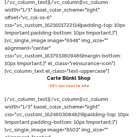
[/vc_column_text][/vc_column][vc_column
width="1/5" basel_color_scheme="light"
offset="vc_col-xs-6"
css=".vc_custom_1621601722114{padding-top: 10px
!important;padding-bottom: 10px !important;}"]
[vc_single_image image="6948" img_size=""
alignment="center"
css=".vc_custom_1637933809485{margin-bottom:
10px !important;}" el_class="reinsurance-icon"]
[vc_column_text el_class="text-uppercase"]
Carte Bünkl Shop
-10% sur tout le site
[/vc_column_text][/vc_column][vc_column
width="1/5" basel_color_scheme="light"
css=".vc_custom_1624603084829{padding-top: 10px
!important;padding-bottom: 10px !important;}"]
[vc_single_image image="8503" img_size=""