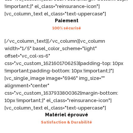
!important;}" el_class="reinsurance-icon"]
[vc_column_text el_class="text-uppercase"]
Paiement
100% sécurisé
[/vc_column_text][/vc_column][vc_column
width="1/5" basel_color_scheme="light"
offset="vc_col-xs-6"
css=".vc_custom_1621601706253{padding-top: 10px
!important;padding-bottom: 10px !important;}"]
[vc_single_image image="6946" img_size=""
alignment="center"
css=".vc_custom_1637933800362{margin-bottom:
10px !important;}" el_class="reinsurance-icon"]
[vc_column_text el_class="text-uppercase"]
Matériel éprouvé
Satisfaction & Durabilité