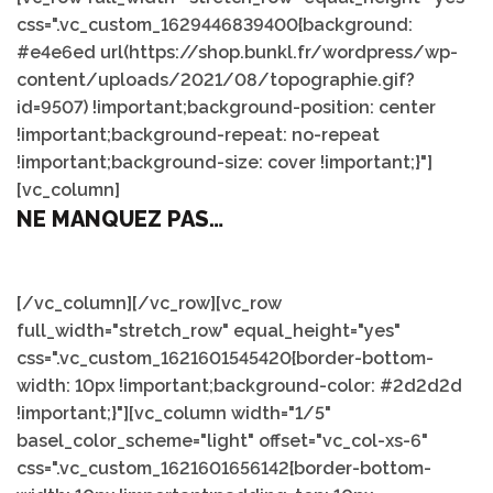
css=".vc_custom_1629446839400{background:
#e4e6ed url(https://shop.bunkl.fr/wordpress/wp-
content/uploads/2021/08/topographie.gif?
id=9507) !important;background-position: center
!important;background-repeat: no-repeat
!important;background-size: cover !important;}"]
[vc_column]
NE MANQUEZ PAS…
[/vc_column][/vc_row][vc_row
full_width="stretch_row" equal_height="yes"
css=".vc_custom_1621601545420{border-bottom-
width: 10px !important;background-color: #2d2d2d
!important;}"][vc_column width="1/5"
basel_color_scheme="light" offset="vc_col-xs-6"
css=".vc_custom_1621601656142{border-bottom-