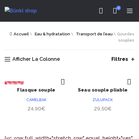
0
Accueil
\
Eau & hydratation
\
Transport de l’eau
\
Gourdes
souples
Afficher La Colonne
Filtres
RUPTURE
Flasque souple
Seau souple pliable
ACHETER
ACHETER
Camelbak Quick Stow
ZuluPack
CAMELBAK
ZULUPACK
24.90
€
29.50
€
[vc_row full_width="stretch_row" equal_height="yes"