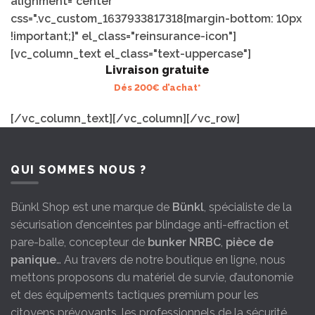
alignment="center"
css=".vc_custom_1637933817318{margin-bottom: 10px
!important;}" el_class="reinsurance-icon"]
[vc_column_text el_class="text-uppercase"]
Livraison gratuite
Dés 200€ d’achat*
[/vc_column_text][/vc_column][/vc_row]
QUI SOMMES NOUS ?
Bünkl Shop est une marque de
Bünkl
, spécialiste de la
sécurisation d’enceintes par blindage anti-effraction et
pare-balle, concepteur de
bunker NRBC
,
pièce de
panique
… Au travers de notre boutique en ligne, nous
mettons proposons du matériel de survie, d’autonomie
et des équipements tactiques premium pour les
citoyens prévoyants, les professionnels de la sécurité