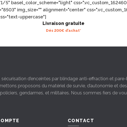
1/5" basel_color_scheme="light" css=".vc_custom_16246
="8503" img_size="" alignment="center" css=".vc_custom_
ass="text-uppercase"]
Livraison gratuite
Dés 200€ d’achat*
la sécurisation d’enceintes par blindage anti-effraction et par
s mettons proposons du matériel de survie, d’autonomie et d
s policiers, gendarmes, et militaires. Nous sommes fiers de vou
COMPTE
CONTACT