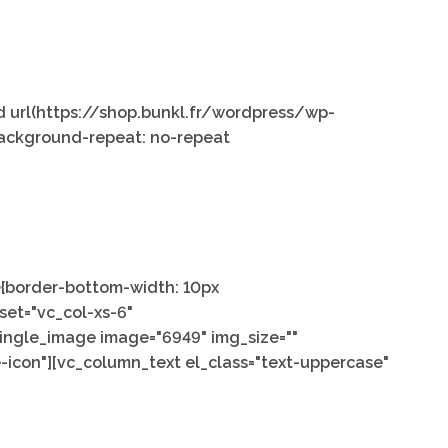
 url(https://shop.bunkl.fr/wordpress/wp-
background-repeat: no-repeat
0{border-bottom-width: 10px
set="vc_col-xs-6"
single_image image="6949" img_size=""
-icon"][vc_column_text el_class="text-uppercase"