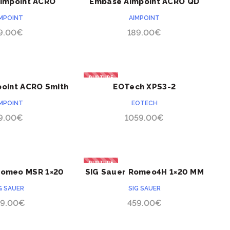
impoint ACRO
Embase Aimpoint ACRO QD
ACHETER
ACHETER
k non MOS
39mm
IMPOINT
AIMPOINT
9.00
€
189.00
€
RUPTURE
oint ACRO Smith
EOTech XPS3-2
ACHETER
ACHETER
sson MP9
IMPOINT
EOTECH
9.00
€
1059.00
€
RUPTURE
Romeo MSR 1×20
SIG Sauer Romeo4H 1×20 MM
ACHETER
ACHETER
G SAUER
SIG SAUER
9.00
€
459.00
€