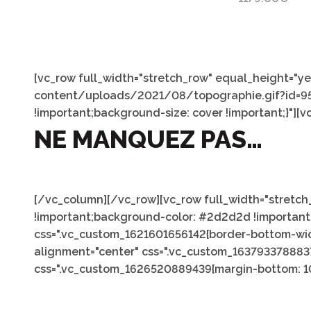
[vc_row full_width="stretch_row" equal_height="
content/uploads/2021/08/topographie.gif?id=9507
!important;background-size: cover !important;}"][
NE MANQUEZ PAS…
[/vc_column][/vc_row][vc_row full_width="stretc
!important;background-color: #2d2d2d !important;}
css=".vc_custom_1621601656142{border-bottom-widt
alignment="center" css=".vc_custom_1637933788837{
css=".vc_custom_1626520889439{margin-bottom: 10p