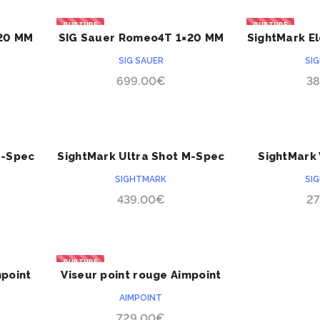
RUPTURE
RUPTURE
×20 MM
SIG Sauer Romeo4T 1×20 MM
SightMark El
ACHETER
SIG SAUER
SI
699.00
€
38
M-Spec
SightMark Ultra Shot M-Spec
SightMark 
ACHETER
LQD
SIGHTMARK
SI
439.00
€
27
RUPTURE
mpoint
Viseur point rouge Aimpoint
ACHETER
Micro T1
AIMPOINT
729.00
€