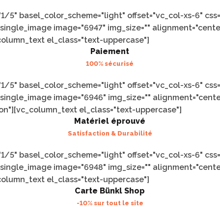
/5" basel_color_scheme="light" offset="vc_col-xs-6" cs
c_single_image image="6947" img_size="" alignment="cent
_column_text el_class="text-uppercase"]
Paiement
100% sécurisé
/5" basel_color_scheme="light" offset="vc_col-xs-6" cs
c_single_image image="6946" img_size="" alignment="cen
con"][vc_column_text el_class="text-uppercase"]
Matériel éprouvé
Satisfaction & Durabilité
/5" basel_color_scheme="light" offset="vc_col-xs-6" cs
c_single_image image="6948" img_size="" alignment="cen
_column_text el_class="text-uppercase"]
Carte Bünkl Shop
-10% sur tout le site