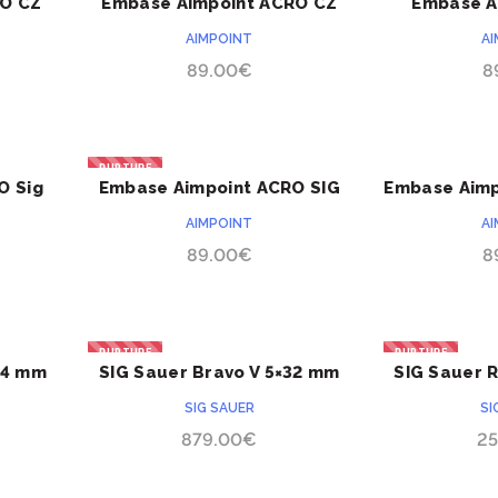
RO CZ
Embase Aimpoint ACRO CZ
Embase A
ACHETER
Shadow II
Gloc
AIMPOINT
A
89.00
€
8
RUPTURE
O Sig
Embase Aimpoint ACRO SIG
Embase Aimp
ACHETER
Sauer P320
& We
AIMPOINT
A
89.00
€
8
RUPTURE
RUPTURE
×24 mm
SIG Sauer Bravo V 5×32 mm
SIG Sauer 
ACHETER
SIG SAUER
SI
879.00
€
25