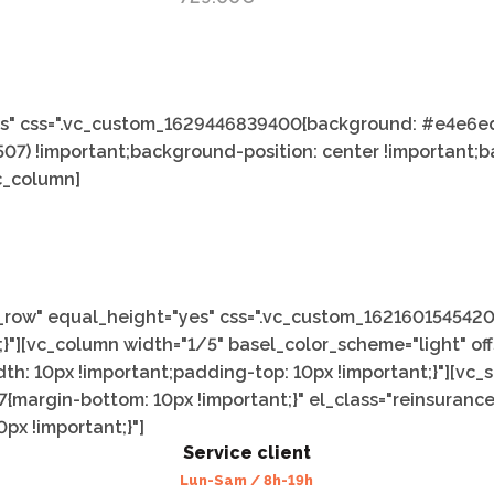
yes" css=".vc_custom_1629446839400{background: #e4e6ed
) !important;background-position: center !important;
vc_column]
h_row" equal_height="yes" css=".vc_custom_162160154542
"][vc_column width="1/5" basel_color_scheme="light" off
h: 10px !important;padding-top: 10px !important;}"][vc_
margin-bottom: 10px !important;}" el_class="reinsurance
x !important;}"]
Service client
Lun-Sam / 8h-19h