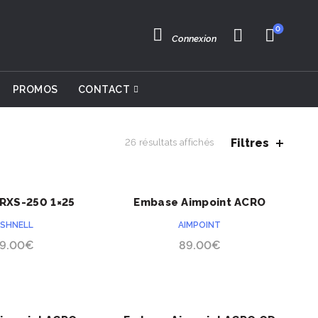
0
Connexion
PROMOS
CONTACT
Filtres
26 résultats affichés
 RXS-250 1×25
Embase Aimpoint ACRO
ACHETER
ACHETER
Beretta APX
SHNELL
AIMPOINT
19.00
€
89.00
€