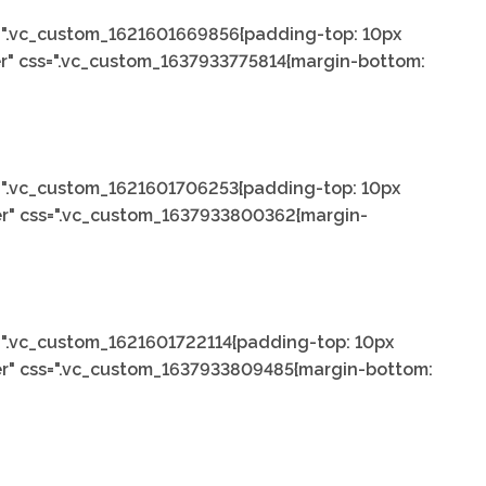
s=".vc_custom_1621601669856{padding-top: 10px
er" css=".vc_custom_1637933775814{margin-bottom:
s=".vc_custom_1621601706253{padding-top: 10px
ter" css=".vc_custom_1637933800362{margin-
s=".vc_custom_1621601722114{padding-top: 10px
ter" css=".vc_custom_1637933809485{margin-bottom: