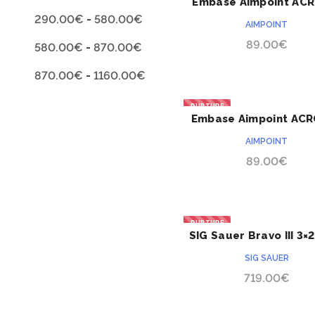
Embase Aimpoint AC
ACHETER
P10
290.00
€
-
580.00
€
AIMPOINT
89.00
€
580.00
€
-
870.00
€
870.00
€
-
1160.00
€
RUPTURE
Embase Aimpoint ACR
ACHETER
P320 M17/M18
AIMPOINT
89.00
€
RUPTURE
SIG Sauer Bravo III 3
ACHETER
SIG SAUER
719.00
€