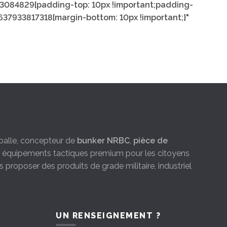
03084829{padding-top: 10px !important;padding-
1637933817318{margin-bottom: 10px !important;}"
e-balle, concepteur de
bunker NRBC
,
pièce de
es équipements tactiques premium pour les citoyens
s proposer des produits de grade militaire, industriel
UN RENSEIGNEMENT ?