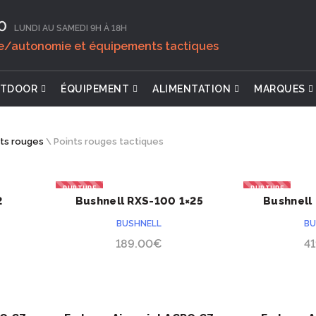
0‬
LUNDI AU SAMEDI 9H À 18H
ie/autonomie et équipements tactiques
TDOOR
ÉQUIPEMENT
ALIMENTATION
MARQUES
nts rouges
\
Points rouges tactiques
RUPTURE
RUPTURE
2
Bushnell RXS-100 1×25
Bushnell
ACHETER
BUSHNELL
BU
189.00
€
4