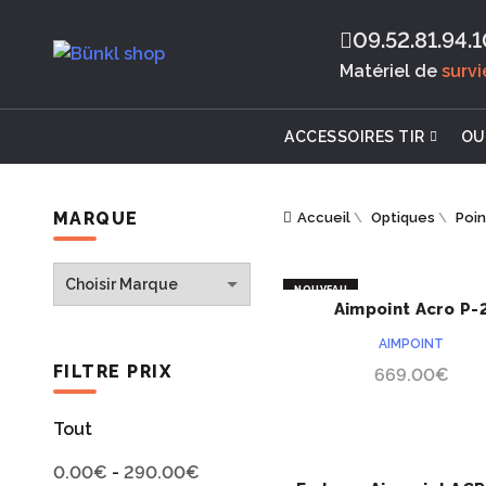
09.52.81.94.1
Matériel de
surv
ACCESSOIRES TIR
OU
MARQUE
Accueil
\
Optiques
\
Poi
NOUVEAU
Aimpoint Acro P-
ACHETER
AIMPOINT
FILTRE PRIX
669.00
€
Tout
0.00
€
-
290.00
€