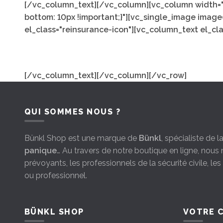
[/vc_column_text][/vc_column][vc_column width="
bottom: 10px !important;}"][vc_single_image image
el_class="reinsurance-icon"][vc_column_text el_cl
[/vc_column_text][/vc_column][/vc_row]
QUI SOMMES NOUS ?
Bünkl Shop est une marque de
Bünkl
, spécialiste de 
panique
… Au travers de notre boutique en ligne, nou
prévoyants, les professionnels de la sécurité civile, le
ou professionnel.
BÜNKL SHOP
VOTRE 