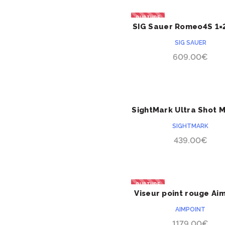
RUPTURE
SIG Sauer Romeo4S 1
ACHETER
SIG SAUER
609.00
€
SightMark Ultra Shot 
ACHETER
LQD
SIGHTMARK
439.00
€
RUPTURE
Viseur point rouge Ai
ACHETER
Comp M5B LRP
AIMPOINT
1179.00
€