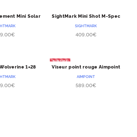
ement Mini Solar
SightMark Mini Shot M-Spec
ACHETER
ACHETER
LQD
GHTMARK
SIGHTMARK
9.00
€
409.00
€
RUPTURE
Wolverine 1×28
Viseur point rouge Aimpoint
ACHETER
ACHETER
Comp M3
GHTMARK
AIMPOINT
9.00
€
589.00
€