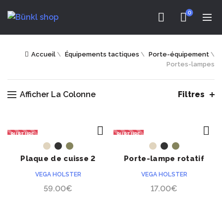
0
Accueil
\
Équipements tactiques
\
Porte-équipement
\
Portes-lampes
Afficher La Colonne
Filtres
RUPTURE
RUPTURE
ACHETER
ACHETER
Plaque de cuisse 2
Porte-lampe rotatif
sangles 8K18
8VP63 pour ceinturon
VEGA HOLSTER
VEGA HOLSTER
59.00
€
17.00
€