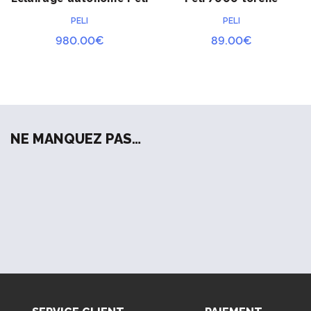
ACHETER
ACHETER
RALS 9430SL faisceau
tactique
PELI
PELI
concentré
980.00
€
89.00
€
NE MANQUEZ PAS…