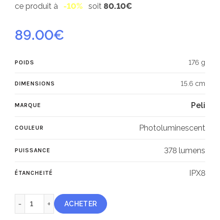
ce produit à
-10%
soit
80.10€
89.00
€
176 g
POIDS
15.6 cm
DIMENSIONS
Peli
MARQUE
Photoluminescent
COULEUR
378 lumens
PUISSANCE
IPX8
ÉTANCHEITÉ
quantité de Peli poste d’éclairage d’urgence 3310ELS
ACHETER