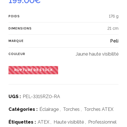
199.00
€
176 g
POIDS
21 cm
DIMENSIONS
Peli
MARQUE
Jaune haute visibilité
COULEUR
RUPTURE DE STOCK
UGS :
PEL-3315RZ0-RA
Catégories :
Éclairage
,
Torches
,
Torches ATEX
Étiquettes :
ATEX
,
Haute visibilité
,
Professionnel