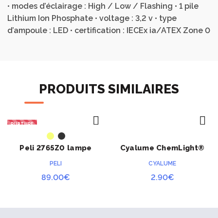
• modes d’éclairage : High / Low / Flashing • 1 pile
Lithium Ion Phosphate • voltage : 3,2 v • type
d’ampoule : LED • certification : IECEx ia/ATEX Zone 0
PRODUITS SIMILAIRES
RUPTURE
ACHETER
ACHETER
Peli 2765Z0 lampe
Cyalume ChemLight®
frontale
rouge 12 heures
PELI
CYALUME
89.00
€
2.90
€