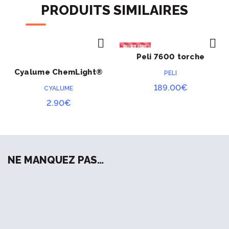
PRODUITS SIMILAIRES
RUPTURE
Peli 7600 torche
ACHETER
ACHETER
tactique
Cyalume ChemLight®
PELI
bleu 8 heures
189.00
€
CYALUME
2.90
€
NE MANQUEZ PAS…