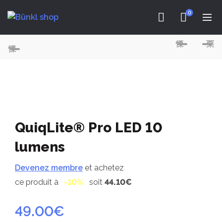
0
QuiqLite® Pro LED 10
lumens
Devenez membre
et achetez
ce produit à
-10%
soit
44.10€
49.00
€