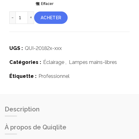
Effacer
quantité de QuiqLite® Pro LED 10 lumens
ACHETER
UGS :
QUI-20182x-xxx
Catégories :
Éclairage
,
Lampes mains-libres
Étiquette :
Professionnel
Description
À propos de Quiqlite