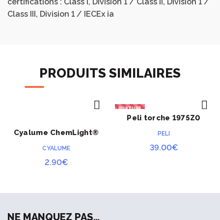
certifications : Class I, Division 1 / Class II, Division 1 /
Class III, Division 1 / IECEx ia
PRODUITS SIMILAIRES
RUPTURE
Peli torche 1975Z0
ACHETER
ACHETER
Cyalume ChemLight®
PELI
rouge 12 heures
39.00
€
CYALUME
2.90
€
NE MANQUEZ PAS…