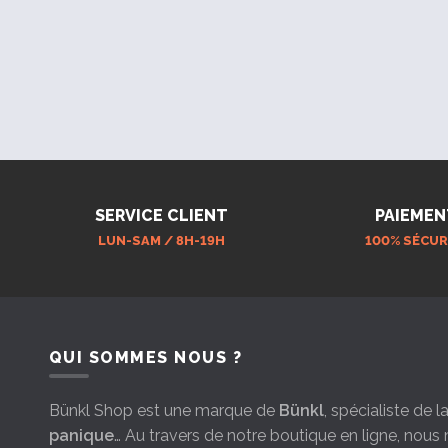
(5)
Noir oxyde
(14)
Olive
(1)
Orange
(2)
Rouge
(11)
Vert olive
SERVICE CLIENT
PAIEMEN
Vert olive -
LUN-SAM / 8H-19H
100% SÉCUR
Retardateur de
feu
(1)
QUI SOMMES NOUS ?
Bünkl Shop est une marque de
Bünkl
, spécialiste de 
panique
… Au travers de notre boutique en ligne, nou