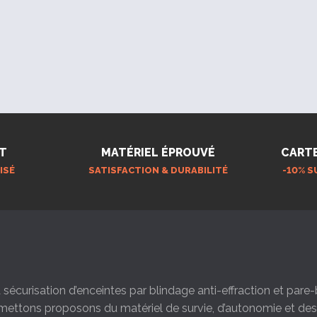
T
MATÉRIEL ÉPROUVÉ
CART
ISÉ
SATISFACTION & DURABILITÉ
-10% S
la sécurisation d’enceintes par blindage anti-effraction et par
s mettons proposons du matériel de survie, d’autonomie et d