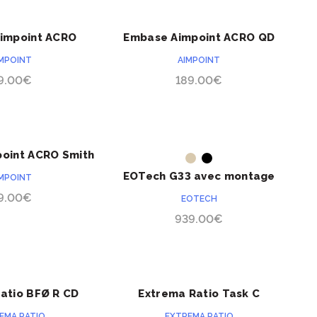
impoint ACRO
Embase Aimpoint ACRO QD
ACHETER
ACHETER
k non MOS
39mm
IMPOINT
AIMPOINT
9.00
€
189.00
€
oint ACRO Smith
ACHETER
ACHETER
PRÉCOMMANDE
sson MP9
EOTech G33 avec montage
IMPOINT
STS
9.00
€
EOTECH
939.00
€
atio BFØ R CD
Extrema Ratio Task C
ACHETER
ACHETER
EMA RATIO
EXTREMA RATIO