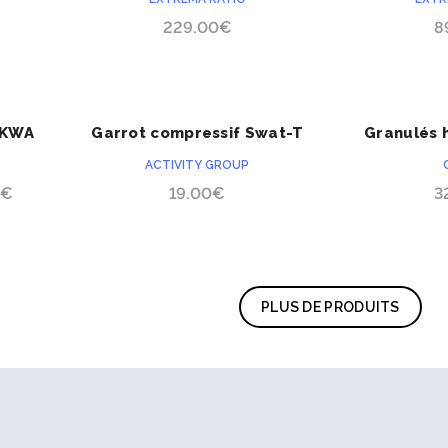
229.00
€
8
 KWA
Garrot compressif Swat-T
Granulés 
ACHETER
Celox C
ACTIVITY GROUP
Plage
0
€
19.00
€
3
de
prix :
759.00€
à
PLUS DE PRODUITS
900.00€