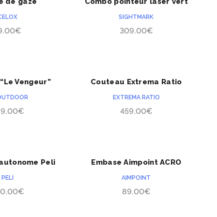
e de gaze
Combo pointeur laser vert
ACHETER
ACHETER
tique Celox
lampe IR SightMark LoPro
CELOX
SIGHTMARK
sane 150cm
9.00
€
309.00
€
“Le Vengeur”
Couteau Extrema Ratio
ACHETER
ACHETER
Ermes
OUTDOOR
EXTREMA RATIO
9.00
€
459.00
€
 autonome Peli
Embase Aimpoint ACRO
ACHETER
ACHETER
LS 9480
Beretta APX
PELI
AIMPOINT
0.00
€
89.00
€