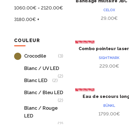
Bandage militaire JBC
ACHETER
1060.00
€
-
2120.00
€
CELOX
29.00
€
3180.00
€
+
COULEUR
RUPTURE
Combo pointeur laser
ACHETER
lampe SightMark LoPr
(3)
Crocodile
SIGHTMARK
229.00
€
Blanc / UV LED
(2)
(2)
Blanc LED
RUPTURE
Blanc / Bleu LED
Eau de secours lon
ACHETER
(2)
NOUVEAU
conservation
BÜNKL
Blanc / Rouge
1799.00
€
LED
(2)