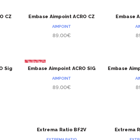
RO CZ
Embase Aimpoint ACRO CZ
Embase A
ACHETER
Shadow II
Gloc
AIMPOINT
A
89.00
€
8
RUPTURE
O Sig
Embase Aimpoint ACRO SIG
Embase Aimp
ACHETER
Sauer P320
& We
AIMPOINT
A
89.00
€
8
Extrema Ratio BF2V
Extrema R
ACHETER
démanilleur
EXTREMA RATIO
EXTR