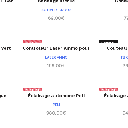
 T-Ban
Bandage stérile
Band
ACHETER
hémostatique Quikclot Z-
hémosta
ACTIVITY GROUP
Fold
Chito
69.00
€
7
RUPTURE
NOUVEAU
 vert
Contrôleur Laser Ammo pour
Couteau 
ACHETER
PRÉCOMMANDE
o Mini
cibles i-MTSS
LASER AMMO
TB 
169.00
€
29
RUPTURE
RUPTURE
gue
Éclairage autonome Peli
Éclairage
ACHETER
RALS 9430SL faisceau
RA
PELI
concentré
980.00
€
94