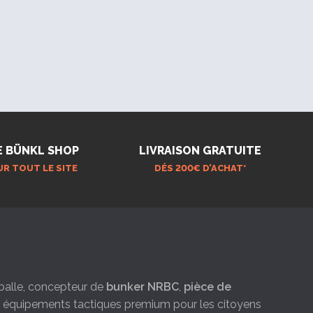
E BÜNKL SHOP
LIVRAISON GRATUITE
UR TOUT LE SITE
DÉS 200€ D’ACHAT*
e-balle, concepteur de
bunker NRBC
,
pièce de
es équipements tactiques premium pour les citoyens