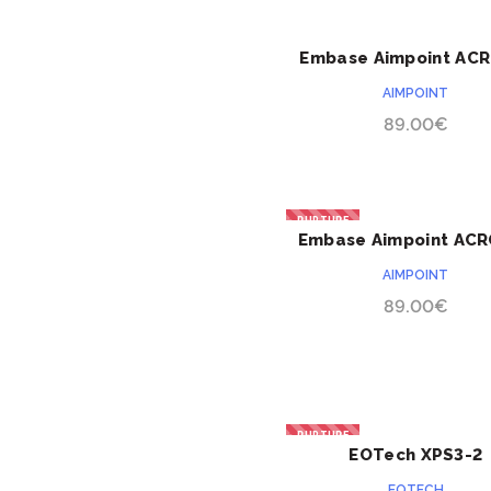
Camo Geo7 Field
(1)
Embase Aimpoint AC
ACHETER
Camo Geo7
P10
AIMPOINT
Night
89.00
€
(1)
(2)
Kangourou
(2)
Ranger green
RUPTURE
(2)
Sandstone
Embase Aimpoint ACR
ACHETER
P320 M17/M18
AIMPOINT
(2)
Storm
89.00
€
Acier inox / Noir
oxyde
(1)
Acier inoxydable
RUPTURE
(4)
EOTech XPS3-2
ACHETER
Beige sable
EOTECH