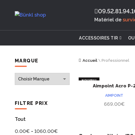
09.52.81.94.1
Matériel de
surv
ACCESSOIRES TIR
OU
MARQUE
Accueil
\
Professionnel
NOUVEAU
Aimpoint Acro P-
ACHETER
AIMPOINT
FILTRE PRIX
669.00
€
Tout
0.00
€
-
1060.00
€