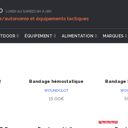
0‬
LUNDI AU SAMEDI 9H À 18H
ie/autonomie et équipements tactiques
TDOOR
ÉQUIPEMENT
ALIMENTATION
MARQUES
2
Bandage hémostatique
Bandage 
ACHETER
Woundclot 10×10
Wound
WOUNDCLOT
WO
15.00
€
5
RUPTURE