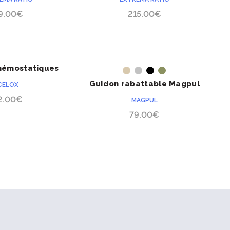
9.00
€
215.00
€
hémostatiques
ACHETER
ACHETER
hitosane 15g
Guidon rabattable Magpul
CELOX
MBUS Gen II
2.00
€
MAGPUL
79.00
€