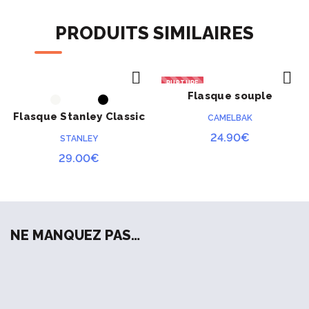
PRODUITS SIMILAIRES
RUPTURE
Flasque souple
ACHETER
ACHETER
Camelbak Quick Stow
Flasque Stanley Classic
CAMELBAK
0.23 litre
24.90
€
STANLEY
29.00
€
NE MANQUEZ PAS…