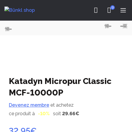
0
Katadyn Micropur Classic
MCF-10000P
Devenez membre
et achetez
ce produit à
-10%
soit
29.66€
32.95
€