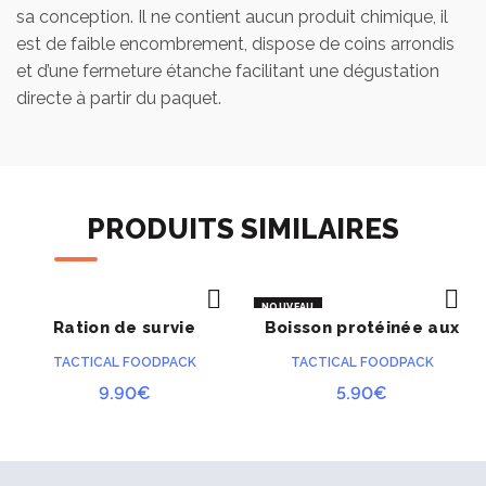
sa conception. Il ne contient aucun produit chimique, il
est de faible encombrement, dispose de coins arrondis
et d’une fermeture étanche facilitant une dégustation
directe à partir du paquet.
PRODUITS SIMILAIRES
NOUVEAU
Ration de survie
Boisson protéinée aux
ACHETER
ACHETER
PRÉCOMMANDE
spaghetti bolognaise
fruits exotiques
TACTICAL FOODPACK
TACTICAL FOODPACK
9.90
€
5.90
€