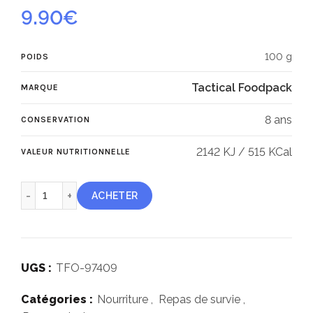
9.90
€
100 g
POIDS
Tactical Foodpack
MARQUE
8 ans
CONSERVATION
2142 KJ / 515 KCal
VALEUR NUTRITIONNELLE
quantité de Ration de survie boeuf et purée de pommes de
ACHETER
UGS :
TFO-97409
Catégories :
Nourriture
,
Repas de survie
,