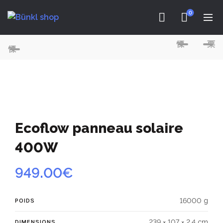
0
Ecoflow panneau solaire
400W
949.00
€
16000 g
POIDS
239 × 107 × 2.4 cm
DIMENSIONS