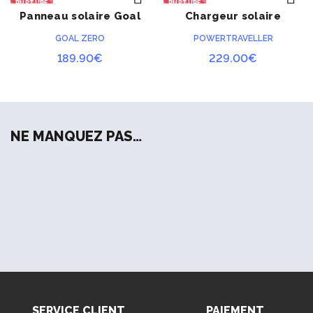
RUPTURE
RUPTURE
Panneau solaire Goal
Chargeur solaire
ACHETER
ACHETER
Zero Nomad 20
Powertraveller Falcon
GOAL ZERO
POWERTRAVELLER
40
189.90
€
229.00
€
NE MANQUEZ PAS…
SERVICE CLIENT
PAIEMENT