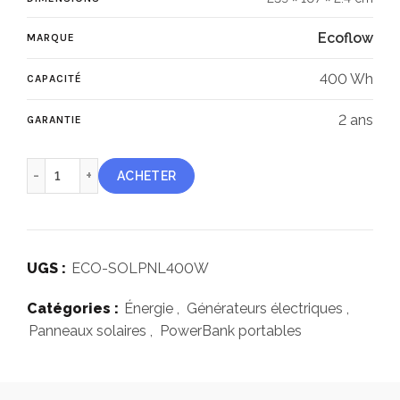
Ecoflow
MARQUE
400 Wh
CAPACITÉ
2 ans
GARANTIE
quantité de Ecoflow panneau solaire 400W
ACHETER
UGS :
ECO-SOLPNL400W
Catégories :
Énergie
,
Générateurs électriques
,
Panneaux solaires
,
PowerBank portables