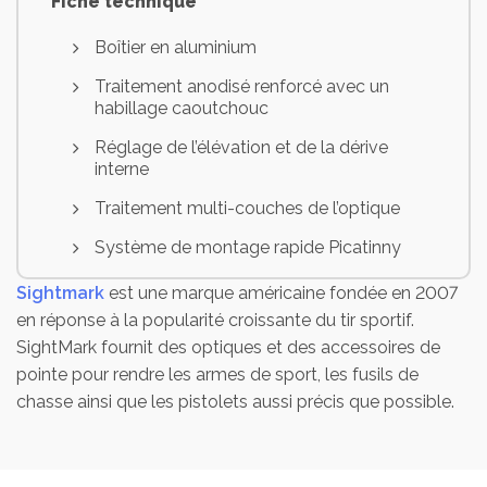
Fiche technique
Boîtier en aluminium
Traitement anodisé renforcé avec un
habillage caoutchouc
Réglage de l’élévation et de la dérive
interne
Traitement multi-couches de l’optique
Système de montage rapide Picatinny
Système de verrouillage “flip-to-side »
Sightmark
est une marque américaine fondée en 2007
en réponse à la popularité croissante du tir sportif.
Anti-chocs, étanche
SightMark fournit des optiques et des accessoires de
Grossissement : 3X
pointe pour rendre les armes de sport, les fusils de
chasse ainsi que les pistolets aussi précis que possible.
Diamètre de l’objectif : 23 mm
Dégagement oculaire : 8,89 cm
Champ de vision : 12,07 à 91 m