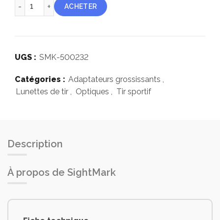
quantité de SightMark XT3 tactical magnifier LQD
ACHETER
UGS :
SMK-500232
Catégories :
Adaptateurs grossissants
,
Lunettes de tir
,
Optiques
,
Tir sportif
Description
À propos de SightMark