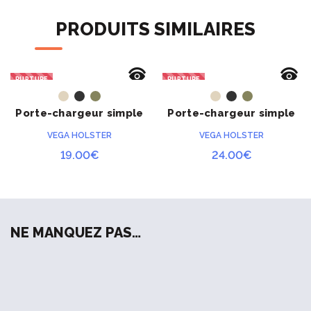
Diamètre du tube : 30 mm
PRODUITS SIMILAIRES
Correcteur dioptrique : +/-3
Dimensions : 10,4 x 5 x 5,3 cm
RUPTURE
RUPTURE
ACHETER
ACHETER
Poids : 360 grammes
Porte-chargeur simple
Porte-chargeur simple
8MH00 pour PA
8MH01 pour PA
VEGA HOLSTER
VEGA HOLSTER
19.00
€
24.00
€
NE MANQUEZ PAS…