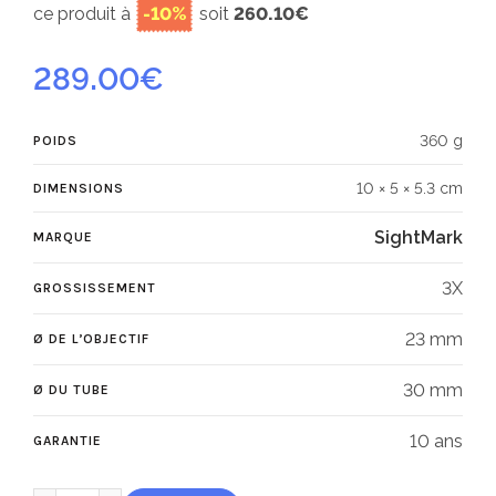
ce produit à
-10%
soit
260.10€
289.00
€
360 g
POIDS
10 × 5 × 5.3 cm
DIMENSIONS
SightMark
MARQUE
3X
GROSSISSEMENT
23 mm
Ø DE L’OBJECTIF
30 mm
Ø DU TUBE
10 ans
GARANTIE