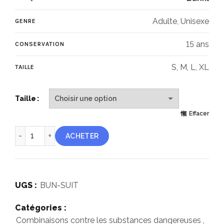
Adulte, Unisexe
GENRE
15 ans
CONSERVATION
S, M, L, XL
TAILLE
Taille
Effacer
quantité de Combinaison NRBC adulte
ACHETER
UGS :
BUN-SUIT
Catégories :
Combinaisons contre les substances dangereuses
,