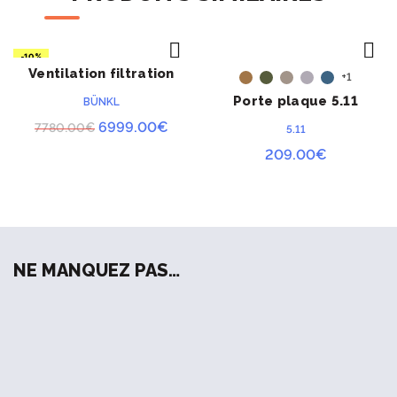
-10%
Ventilation filtration
ACHETER
ACHETER
+1
NOUVEAU
NRBC ARC50
Porte plaque 5.11
BÜNKL
Tactec
Le
Le
6999.00
€
7780.00
€
5.11
prix
prix
209.00
€
initial
actuel
était :
est :
7780.00€.
6999.00€.
NE MANQUEZ PAS…