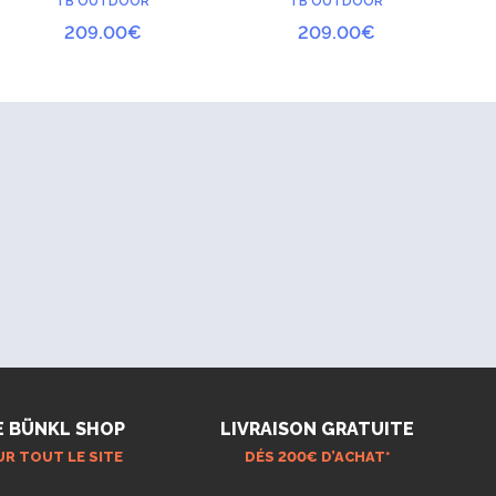
TB OUTDOOR
TB OUTDOOR
e
209.00
€
209.00
€
00€
00€
E BÜNKL SHOP
LIVRAISON GRATUITE
UR TOUT LE SITE
DÉS 200€ D’ACHAT*