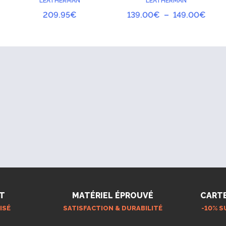
LEATHERMAN
LEATHERMAN
Plag
209.95
€
139.00
€
–
149.00
€
de
prix :
139.
à
149.
T
MATÉRIEL ÉPROUVÉ
CART
ISÉ
SATISFACTION & DURABILITÉ
-10% S