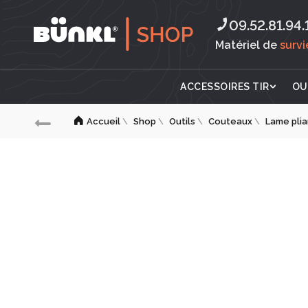
09.52.81.94.1
Matériel de
surv
ACCESSOIRES TIR
OU
Accueil
\
Shop
\
Outils
\
Couteaux
\
Lame pli