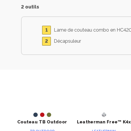
2 outils
Lame de couteau combo en HC42
Décapsuleur
ACHETER
ACHETER
Couteau TB Outdoor
Leatherman Free™ K4x
Unboxer