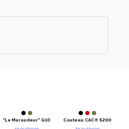
ACHETER
ACHETER
“Le Maraudeur” G10
Couteau CAC® S200
Le
toxifié
serration G10