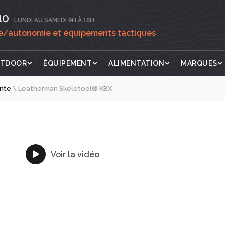
0‬
LUNDI AU SAMEDI 9H À 18H
ie/autonomie et équipements tactiques
TDOOR
ÉQUIPEMENT
ALIMENTATION
MARQUES
ante
\
Leatherman Skeletool® KBX
Voir la vidéo