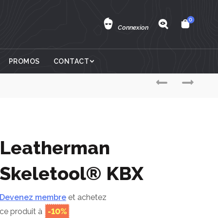
0
Connexion
PROMOS
CONTACT
Leatherman
Skeletool® KBX
Devenez membre
et achetez
ce produit à
-10%