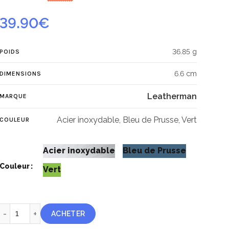
39.90
€
36.85 g
POIDS
6.6 cm
DIMENSIONS
Leatherman
MARQUE
Acier inoxydable, Bleu de Prusse, Vert
COULEUR
Acier inoxydable
Bleu de Prusse
Couleur
Vert
quantité de Leatherman Skeletool® KBX
ACHETER