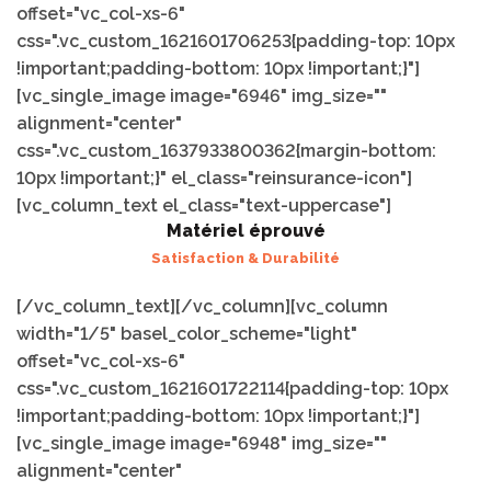
offset="vc_col-xs-6"
css=".vc_custom_1621601706253{padding-top: 10px
!important;padding-bottom: 10px !important;}"]
[vc_single_image image="6946" img_size=""
alignment="center"
css=".vc_custom_1637933800362{margin-bottom:
10px !important;}" el_class="reinsurance-icon"]
[vc_column_text el_class="text-uppercase"]
Matériel éprouvé
Satisfaction & Durabilité
[/vc_column_text][/vc_column][vc_column
width="1/5" basel_color_scheme="light"
offset="vc_col-xs-6"
css=".vc_custom_1621601722114{padding-top: 10px
!important;padding-bottom: 10px !important;}"]
[vc_single_image image="6948" img_size=""
alignment="center"