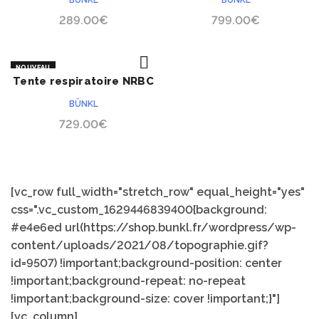
BÜNKL
BÜNKL
289.00
€
799.00
€
NOUVEAU
Tente respiratoire NRBC
ACHETER
pour animaux
BÜNKL
729.00
€
[vc_row full_width="stretch_row" equal_height="yes"
css=".vc_custom_1629446839400{background:
#e4e6ed url(https://shop.bunkl.fr/wordpress/wp-
content/uploads/2021/08/topographie.gif?
id=9507) !important;background-position: center
!important;background-repeat: no-repeat
!important;background-size: cover !important;}"]
[vc_column]