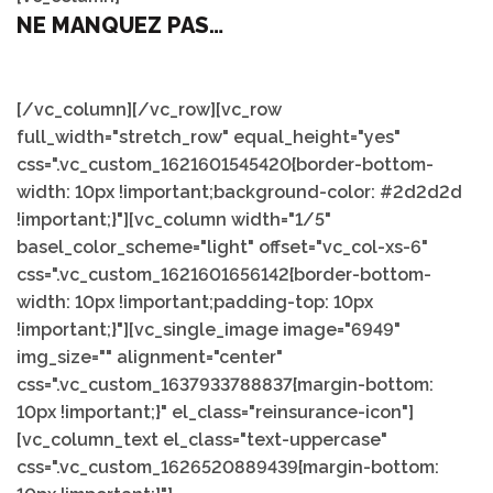
NE MANQUEZ PAS…
[/vc_column][/vc_row][vc_row
full_width="stretch_row" equal_height="yes"
css=".vc_custom_1621601545420{border-bottom-
width: 10px !important;background-color: #2d2d2d
!important;}"][vc_column width="1/5"
basel_color_scheme="light" offset="vc_col-xs-6"
css=".vc_custom_1621601656142{border-bottom-
width: 10px !important;padding-top: 10px
!important;}"][vc_single_image image="6949"
img_size="" alignment="center"
css=".vc_custom_1637933788837{margin-bottom:
10px !important;}" el_class="reinsurance-icon"]
[vc_column_text el_class="text-uppercase"
css=".vc_custom_1626520889439{margin-bottom: