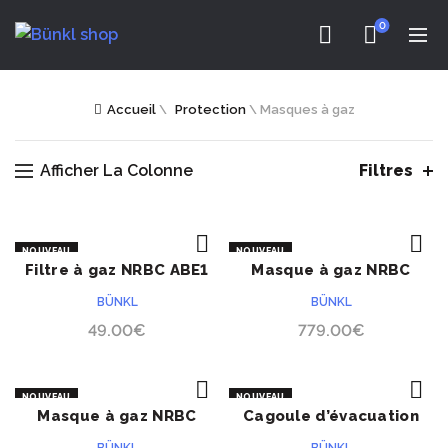
0
Accueil
\
Protection
\
Masques à gaz
Afficher La Colonne
Filtres
NOUVEAU
NOUVEAU
Filtre à gaz NRBC ABE1
Masque à gaz NRBC
ACHETER
ACHETER
P3
adulte
BÜNKL
BÜNKL
49.00
€
779.00
€
NOUVEAU
NOUVEAU
Masque à gaz NRBC
Cagoule d’évacuation
ACHETER
ACHETER
adulte
NRBC enfant