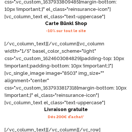
css=".vc_custom_1637933809485{margin-bottom:
10px !important;}" el_class="reinsurance-icon"]
[vc_column_text el_class="text-uppercase"]
Carte Bünkl Shop
-10% sur tout le site
[/vc_column_text][/vc_column][vc_column
width="1/5" basel_color_scheme="light"
css=".vc_custom_1624603084829{padding-top: 10px
!important;padding-bottom: 10px !important;}"]
[vc_single_image image="8503" img_size=""
alignment="center"
css=".vc_custom_1637933817318{margin-bottom: 10px
!important;}" el_class="reinsurance-icon"]
[vc_column_text el_class="text-uppercase"]
Livraison gratuite
Dés 200€ d’achat*
[/vc_column_text][/vc_column][/vc_row]