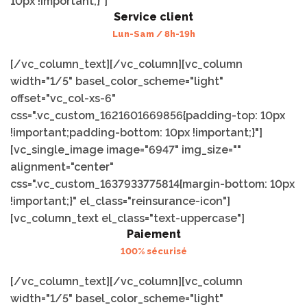
10px !important;}"]
Service client
Lun-Sam / 8h-19h
[/vc_column_text][/vc_column][vc_column
width="1/5" basel_color_scheme="light"
offset="vc_col-xs-6"
css=".vc_custom_1621601669856{padding-top: 10px
!important;padding-bottom: 10px !important;}"]
[vc_single_image image="6947" img_size=""
alignment="center"
css=".vc_custom_1637933775814{margin-bottom: 10px
!important;}" el_class="reinsurance-icon"]
[vc_column_text el_class="text-uppercase"]
Paiement
100% sécurisé
[/vc_column_text][/vc_column][vc_column
width="1/5" basel_color_scheme="light"