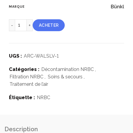
Bünkl
MARQUE
quantité de 2 brides de fixation pour filtration NRBC Safe 3
ACHETER
UGS :
ARC-WALSLV-1
Catégories :
Décontamination NRBC
,
Filtration NRBC
,
Soins & secours
,
Traitement de l’air
Étiquette :
NRBC
Description