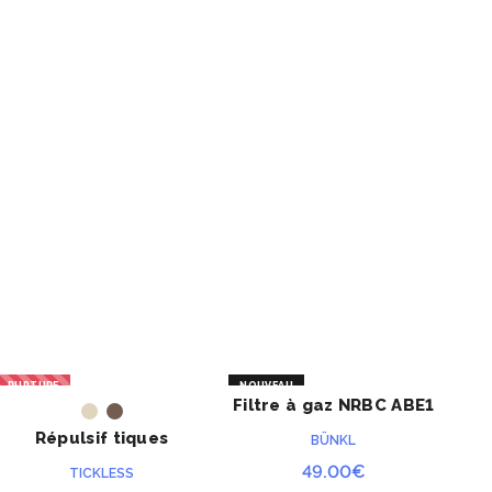
RUPTURE
NOUVEAU
Filtre à gaz NRBC ABE1
Pa
ACHETER
ACHETER
P3
Répulsif tiques
BÜNKL
militaire
49.00
€
TICKLESS