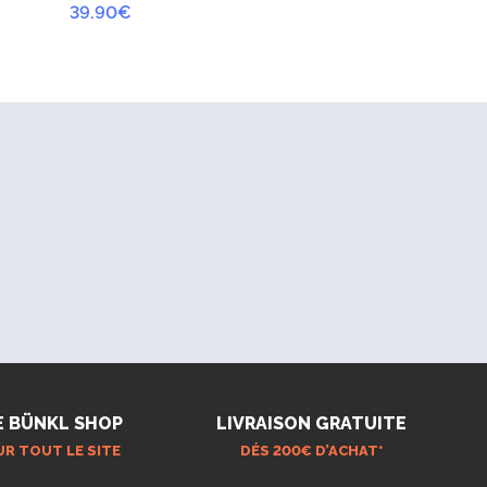
39.90
€
E BÜNKL SHOP
LIVRAISON GRATUITE
UR TOUT LE SITE
DÉS 200€ D’ACHAT*