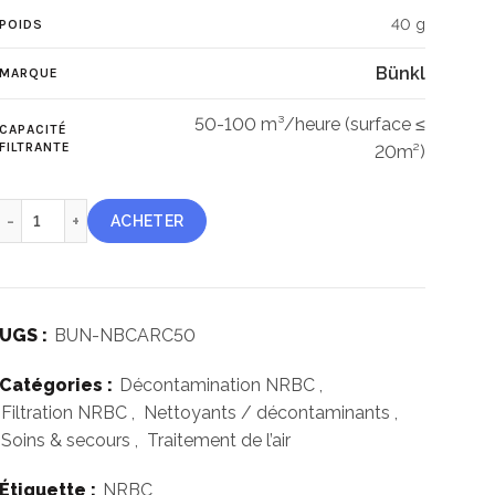
prix
prix
40 g
POIDS
initial
actuel
Bünkl
MARQUE
était :
est :
50-100 m³/heure (surface ≤
CAPACITÉ
7780.00€.
6999.00€.
FILTRANTE
20m²)
quantité de Ventilation filtration NRBC ARC50
ACHETER
UGS :
BUN-NBCARC50
Catégories :
Décontamination NRBC
,
Filtration NRBC
,
Nettoyants / décontaminants
,
Soins & secours
,
Traitement de l’air
Étiquette :
NRBC