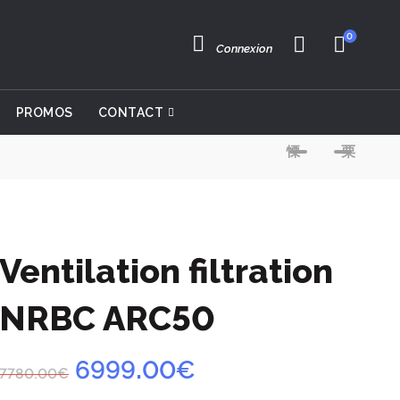
0
Connexion
PROMOS
CONTACT
Ventilation filtration
NRBC ARC50
Le
Le
6999.00
€
7780.00
€