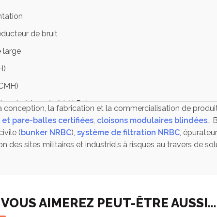
ntation
éducteur de bruit
 large
H)
(CMH)
sion de 9 bars (> 900kPa)
a conception, la fabrication et la commercialisation de produi
 et pare-balles certifiées
,
cloisons modulaires blindées
… 
ivile (
bunker NRBC
),
système de filtration NRBC
, épurateu
n des sites militaires et industriels à risques au travers de solu
ion normalement ouverte
fermée
 d’air
VOUS AIMEREZ PEUT-ÊTRE AUSSI…
stant aux attaques chimiques