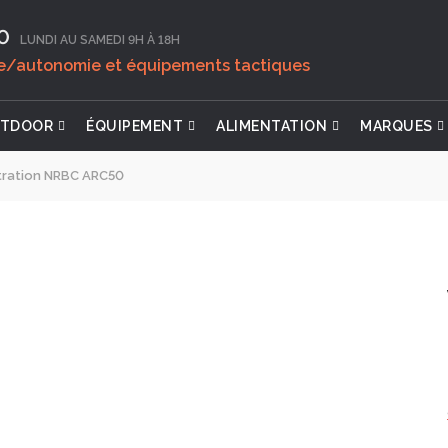
0‬
LUNDI AU SAMEDI 9H À 18H
ie/autonomie et équipements tactiques
TDOOR
ÉQUIPEMENT
ALIMENTATION
MARQUES
iltration NRBC ARC50