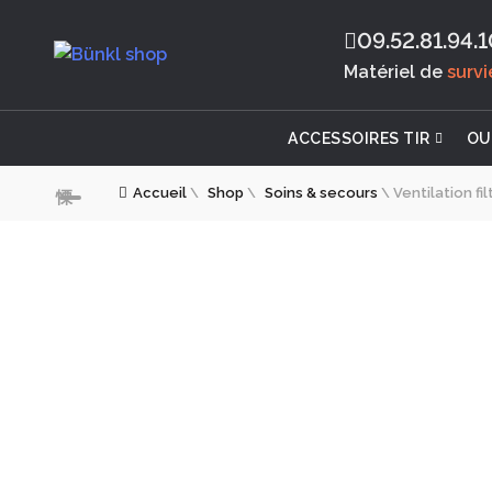
09.52.81.94.1
Matériel de
surv
ACCESSOIRES TIR
OU
Accueil
\
Shop
\
Soins & secours
\
Ventilation f