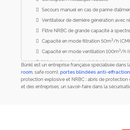
Secours manuel en cas de panne d’alime
Ventilateur de dernière génération avec r
Filtre NRBC de grande capacité à spectre
3
Capacité en mode filtration 50m
/h (CM
3
Capacité en mode ventilation 100m
/h 
Valve anti-explosion résistant à une pres
Bünkl est un entreprise française spécialisée dans l
room
, safe room),
portes blindées anti-effraction
Comprend
protection explosive et NRBC : abris de protection c
et des entreprises, un savoir-faire dans la sécurisatio
1 x combi pré-filtre et valve anti-explos
1 x soupape de décharge normalement 
Débimètre d’air
Conduit avec papillon de réglage de débit
Flexible à raccord rapide hautement rési