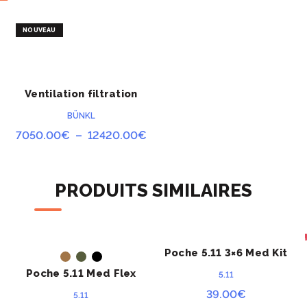
NOUVEAU
ment manuel
e
Ventilation filtration
ACHETER
ix
NRBC ARC
tuel
BÜNKL
t :
Plage
7050.00
€
–
12420.00
€
650.00€.
de
prix :
7050.00€
PRODUITS SIMILAIRES
à
12420.00€
Poche 5.11 3×6 Med Kit
ACHETER
ACHETER
Poche 5.11 Med Flex
5.11
39.00
€
5.11