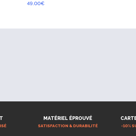
49.00
€
T
MATÉRIEL ÉPROUVÉ
CART
ISÉ
SATISFACTION & DURABILITÉ
-10% S