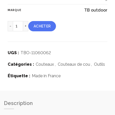
TB outdoor
MARQUE
quantité de Couteau TB Outdoor S-neck
ACHETER
UGS :
TBO-11060062
Catégories :
Couteaux
,
Couteaux de cou
,
Outils
Étiquette :
Made in France
Description