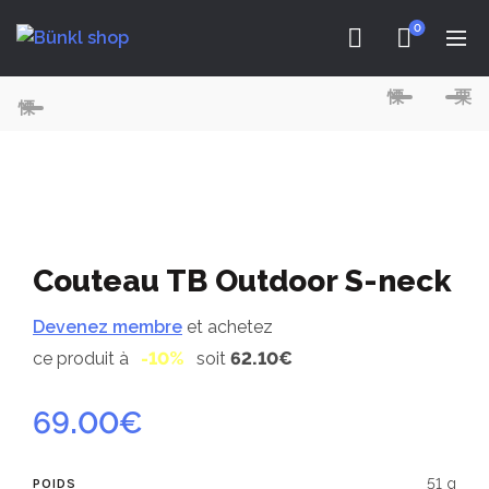
0
Couteau TB Outdoor S-neck
Devenez membre
et achetez
ce produit à
-10%
soit
62.10€
69.00
€
51 g
POIDS