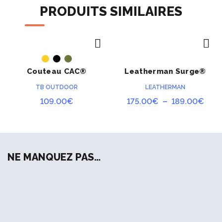
PRODUITS SIMILAIRES
ACHETER
ACHETER
Couteau CAC®
Leatherman Surge®
serration PA6
TB OUTDOOR
LEATHERMAN
Plag
109.00
€
175.00
€
–
189.00
€
de
prix :
175.
à
NE MANQUEZ PAS…
189