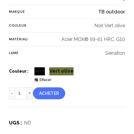
TB outdoor
MARQUE
Noir, Vert olive
COULEUR
Acier MOX® 59-61 HRC, G10
MATÉRIAU
Serration
LAME
Noir
Vert olive
Couleur
Effacer
quantité de “Le Maraudeur” G10 toxifié
ACHETER
UGS :
ND