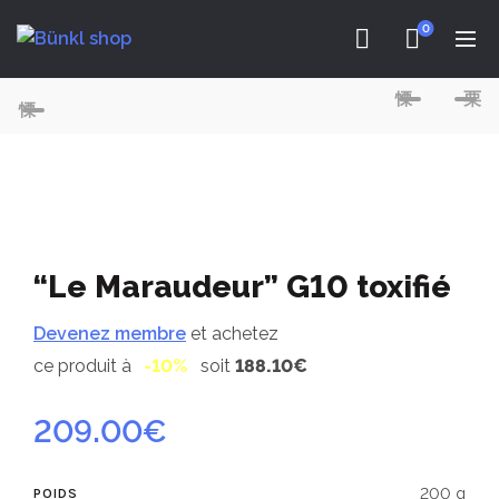
0
“Le Maraudeur” G10 toxifié
Devenez membre
et achetez
ce produit à
-10%
soit
188.10€
209.00
€
200 g
POIDS