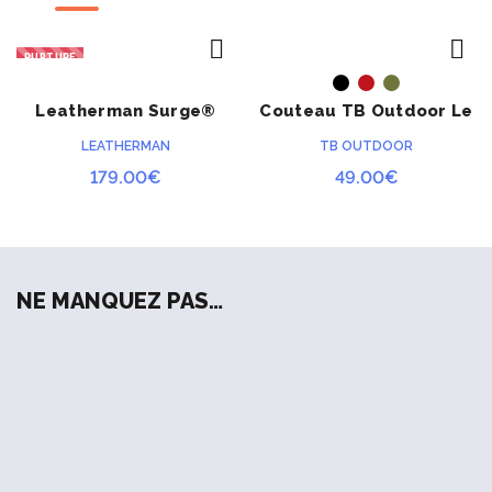
RUPTURE
ACHETER
ACHETER
Leatherman Surge®
Couteau TB Outdoor Le
Black & Silver
Baroudeur
LEATHERMAN
TB OUTDOOR
179.00
€
49.00
€
NE MANQUEZ PAS…