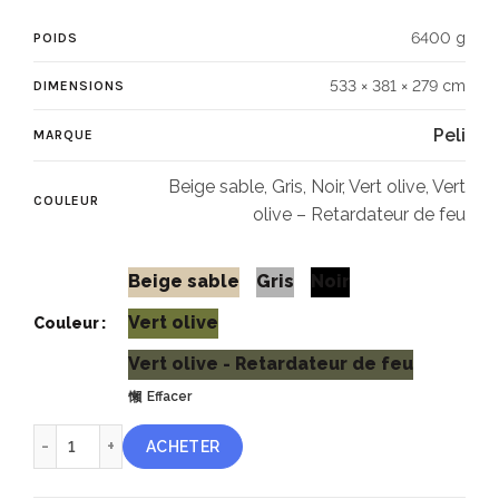
6400 g
POIDS
533 × 381 × 279 cm
DIMENSIONS
Peli
MARQUE
Beige sable, Gris, Noir, Vert olive, Vert
COULEUR
olive – Retardateur de feu
Beige sable
Gris
Noir
Vert olive
Couleur
Vert olive - Retardateur de feu
Effacer
quantité de Peli coffre médical 472-MEDCHEST1
ACHETER