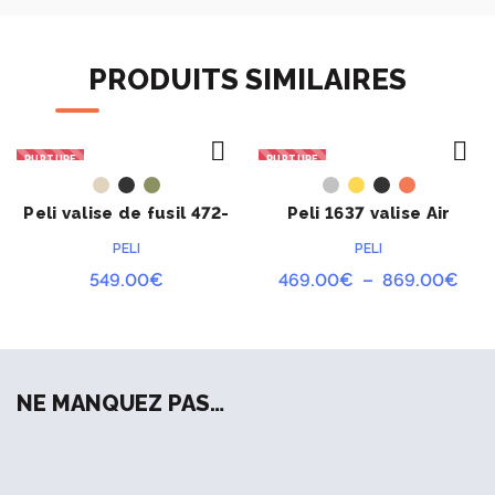
PRODUITS SIMILAIRES
RUPTURE
RUPTURE
ACHETER
ACHETER
Peli valise de fusil 472-
Peli 1637 valise Air
PWC-M24A2
PELI
PELI
Pla
549.00
€
469.00
€
–
869.00
€
de
prix 
469
à
NE MANQUEZ PAS…
869