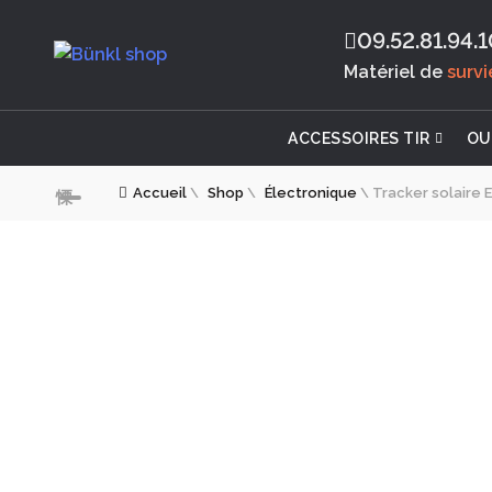
09.52.81.94.1
Matériel de
surv
ACCESSOIRES TIR
OU
Accueil
\
Shop
\
Électronique
\
Tracker solaire 