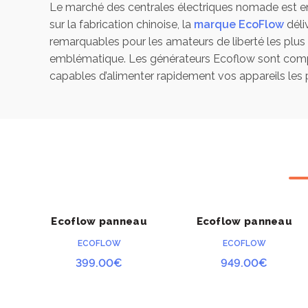
Le marché des centrales électriques nomade est en 
sur la fabrication chinoise, la
marque EcoFlow
déli
remarquables pour les amateurs de liberté les plus
emblématique. Les générateurs Ecoflow sont composé
capables d’alimenter rapidement vos appareils le
Ecoflow panneau
Ecoflow panneau
ACHETER
ACHETER
solaire 160W
solaire 400W
ECOFLOW
ECOFLOW
399.00
€
949.00
€