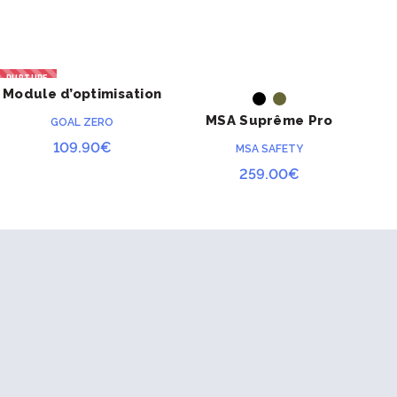
RUPTURE
Module d’optimisation
G
ACHETER
ACHETER
de charge solaire
MSA Suprême Pro
GOAL ZERO
MPPT pour Yeti
109.90
€
MSA SAFETY
259.00
€