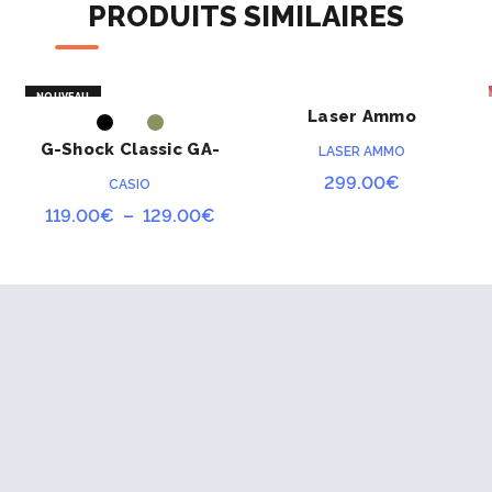
PRODUITS SIMILAIRES
NOUVEAU
Laser Ammo
ACHETER
ACHETER
Multitarget x3
G-Shock Classic GA-
LASER AMMO
2100
299.00
€
CASIO
Plage
119.00
€
–
129.00
€
de
prix :
119.00€
à
129.00€