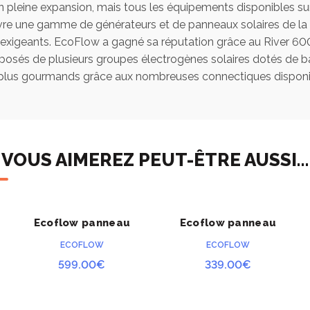
pleine expansion, mais tous les équipements disponibles sur 
vre une gamme de générateurs et de panneaux solaires de la 
 exigeants. EcoFlow a gagné sa réputation grâce au River 600
s de plusieurs groupes électrogènes solaires dotés de batter
s plus gourmands grâce aux nombreuses connectiques disponi
VOUS AIMEREZ PEUT-ÊTRE AUSSI…
Ecoflow panneau
Ecoflow panneau
ACHETER
ACHETER
solaire 220W double
solaire 110W
ECOFLOW
ECOFLOW
face
599.00
€
339.00
€