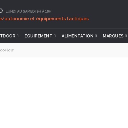
0‬
LUNDI AU SAMEDI 9H À 18H
ie/autonomie et équipements tactiques
TDOOR
ÉQUIPEMENT
ALIMENTATION
MARQUES
EcoFlow