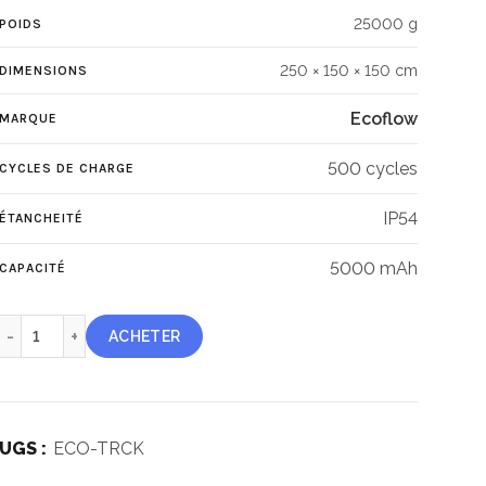
25000 g
POIDS
250 × 150 × 150 cm
DIMENSIONS
Ecoflow
MARQUE
500 cycles
CYCLES DE CHARGE
IP54
ÉTANCHEITÉ
5000 mAh
CAPACITÉ
quantité de Tracker solaire EcoFlow
ACHETER
UGS :
ECO-TRCK