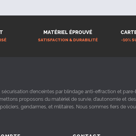
T
MATÉRIEL ÉPROUVÉ
CART
ISÉ
SATISFACTION & DURABILITÉ
-10% S
la sécurisation d’enceintes par blindage anti-effraction et par
s mettons proposons du matériel de survie, d’autonomie et d
s policiers, gendarmes, et militaires. Nous sommes fiers de vou