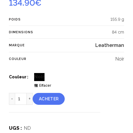
134.90
€
155.9 g
POIDS
84 cm
DIMENSIONS
Leatherman
MARQUE
Noir
COULEUR
Noir
Couleur
Effacer
quantité de Leatherman Free™ K4
ACHETER
UGS :
ND