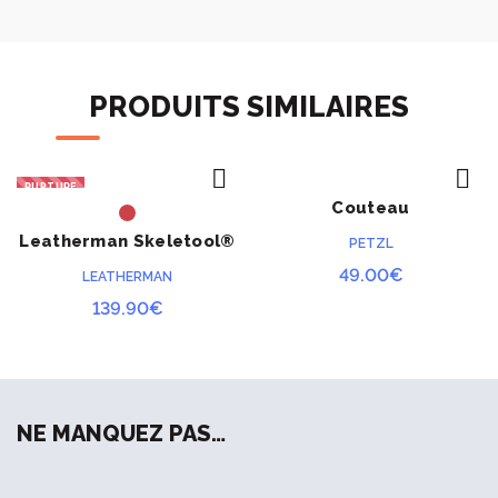
PRODUITS SIMILAIRES
RUPTURE
Couteau
ACHETER
ACHETER
mousquetonnable Petzl
Leatherman Skeletool®
PETZL
Spatha
RX
49.00
€
LEATHERMAN
139.90
€
NE MANQUEZ PAS…