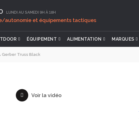
0‬
LUNDI AU SAMEDI 9H À 18H
ie/autonomie et équipements tactiques
TDOOR
ÉQUIPEMENT
ALIMENTATION
MARQUES
\
Gerber Truss Black
Voir la vidéo