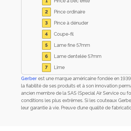
Pince à bec effilé
Pince ordinaire
Pince à dénuder
Coupe-fil
Lame fine 57mm
Lame dentelée 57mm
Lime
Gerber
est une marque américaine fondée en 1939 au
Ciseaux
la fiabilité de ses produits et à son innovation pe
Scie
ancien membre de la SAS (Special Air Service ou for
conditions les plus extrêmes. Si les couteaux Gerbe
Tournevis cruciforme grand
leur garantie à vie. Preuve d’une qualité de fabrica
Tournevis cruciforme moyen
Petit tournevis cruciforme