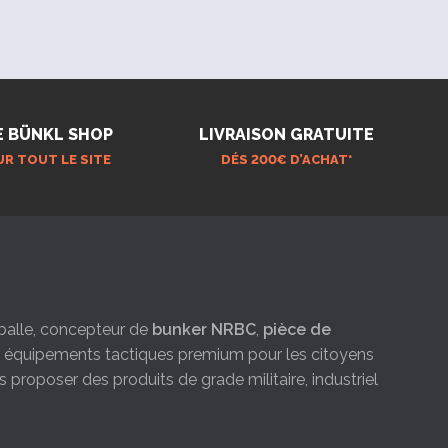
E BÜNKL SHOP
LIVRAISON GRATUITE
UR TOUT LE SITE
DÉS 200€ D’ACHAT*
e-balle, concepteur de
bunker NRBC
,
pièce de
es équipements tactiques premium pour les citoyens
s proposer des produits de grade militaire, industriel