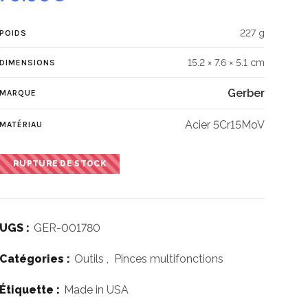
227 g
POIDS
15.2 × 7.6 × 5.1 cm
DIMENSIONS
Gerber
MARQUE
Acier 5Cr15MoV
MATÉRIAU
RUPTURE DE STOCK
UGS :
GER-001780
Catégories :
Outils
,
Pinces multifonctions
Étiquette :
Made in USA