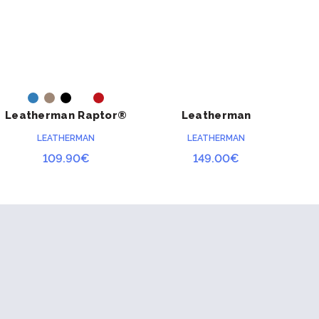
ACHETER
ACHETER
Leatherman Raptor®
Leatherman
Le
Rescue
Supertool® 300 EOD
LEATHERMAN
LEATHERMAN
109.90
€
149.00
€