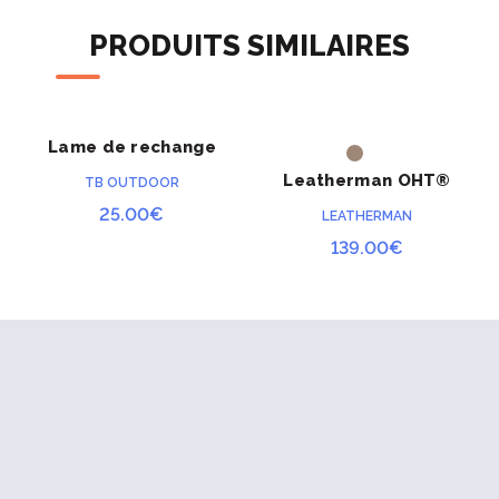
PRODUITS SIMILAIRES
Lame de rechange
ACHETER
ACHETER
PRÉCOMMAND
pour couteau CAC®
Leatherman OHT®
E
TB OUTDOOR
25.00
€
LEATHERMAN
139.00
€