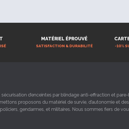
T
MATÉRIEL ÉPROUVÉ
CART
ISÉ
SATISFACTION & DURABILITÉ
-10% S
la sécurisation d’enceintes par blindage anti-effraction et par
s mettons proposons du matériel de survie, d’autonomie et d
s policiers, gendarmes, et militaires. Nous sommes fiers de vou