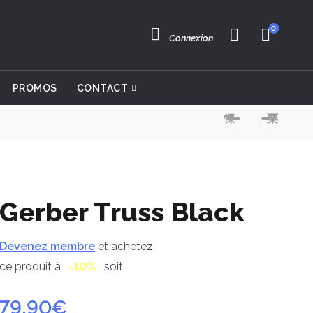
0
Connexion
PROMOS
CONTACT
Gerber Truss Black
Devenez membre
et achetez
ce produit à
-10%
soit
79.90
€