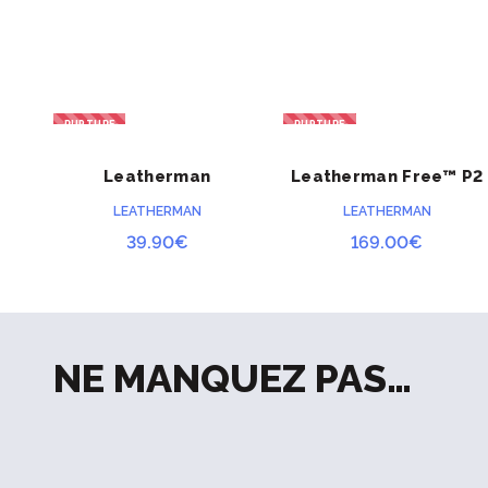
Tournevis plat
Ouvre-boîte
Ouvre-bouteille
RUPTURE
RUPTURE
Poinçon
ACHETER
ACHETER
Leatherman
Règle
Leatherman Free™ P2
Skeletool® KBX noir &
LEATHERMAN
LEATHERMAN
argent
39.90
€
169.00
€
NE MANQUEZ PAS…