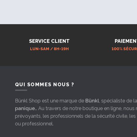
SERVICE CLIENT
PAIEMEN
LUN-SAM / 8H-19H
100% SÉCUR
QUI SOMMES NOUS ?
Bünkl Shop est une marque de
Bünkl
, spécialiste de 
panique
… Au travers de notre boutique en ligne, nou
prévoyants, les professionnels de la sécurité civile, le
ou professionnel.