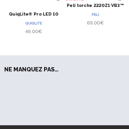
RUPTURE
Peli torche 2220Z1 VB3™
ACHETER
ACHETER
PRÉCOMMANDE
QuiqLite® Pro LED 10
PELI
lumens
69.00
€
QUIQLITE
49.00
€
NE MANQUEZ PAS…