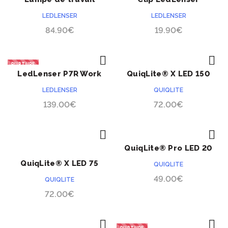
ACHETER
ACHETER
à
LedLenser IW5R Flex
LEDLENSER
LEDLENSER
49.90
84.90
€
19.90
€
RUPTURE
LedLenser P7R Work
QuiqLite® X LED 150
ACHETER
ACHETER
PRÉCOMMANDE
rechargeable
lumens
LEDLENSER
QUIQLITE
139.00
€
72.00
€
QuiqLite® Pro LED 20
ACHETER
ACHETER
PRÉCOMMANDE
PRÉCOMMANDE
lumens
QuiqLite® X LED 75
QUIQLITE
lumens
49.00
€
QUIQLITE
72.00
€