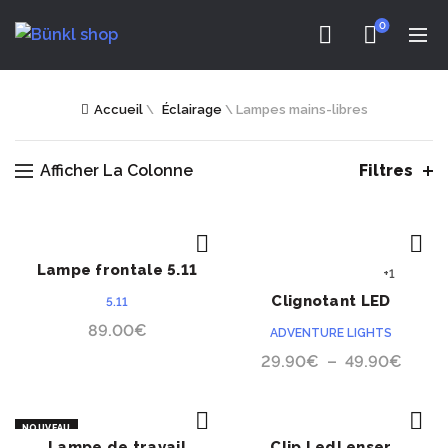
0
Accueil
\
Éclairage
\
Lampes mains-libres
Afficher La Colonne
Filtres
Lampe frontale 5.11
ACHETER
ACHETER
+1
Response XR1
Clignotant LED
5.11
Adventure Lights
89.00
€
ADVENTURE LIGHTS
Guardian™ Dual
Plage
29.90
€
–
49.90
€
de
prix :
NOUVEAU
29.9
Lampe de travail
Clip LedLenser