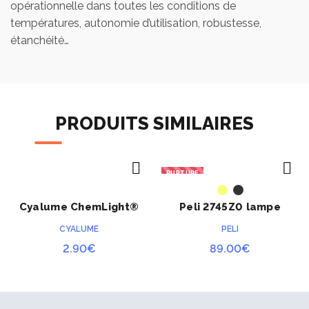
opérationnelle dans toutes les conditions de
températures, autonomie d’utilisation, robustesse,
étanchéité…
PRODUITS SIMILAIRES
RUPTURE
ACHETER
ACHETER
Cyalume ChemLight®
Peli 2745Z0 lampe
jaune 12 heures
frontale
CYALUME
PELI
2.90
€
89.00
€