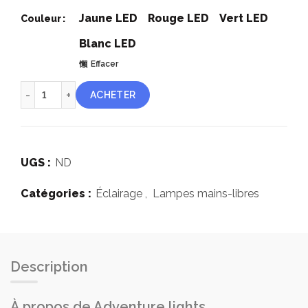
Jaune LED
Rouge LED
Vert LED
Couleur
Blanc LED
Effacer
quantité de Clignotant LED Adventure Lights Guardian™ Du
ACHETER
UGS :
ND
Catégories :
Éclairage
,
Lampes mains-libres
Description
À propos de Adventure lights