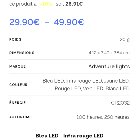
ce produit à
-10%
soit
26.91€
Plage
29.90
€
–
49.90
€
de
20 g
POIDS
prix :
4.12 × 3.49 × 2.54 cm
DIMENSIONS
29.90€
Adventure lights
MARQUE
à
Bleu LED, Infra rouge LED, Jaune LED,
COULEUR
49.90€
Rouge LED, Vert LED, Blanc LED
CR2032
ÉNERGIE
100 heures, 250 heures
AUTONOMIE
Bleu LED
Infra rouge LED